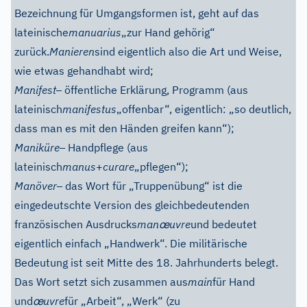
Bezeichnung für Umgangsformen ist, geht auf das
lateinische
manuarius
„zur Hand gehörig“
zurück.
Manieren
sind eigentlich also die Art und Weise,
wie etwas gehandhabt wird;
–
Manifest
öffentliche Erklärung, Programm (aus
lateinisch
manifestus
„offenbar“, eigentlich: „so deutlich,
dass man es mit den Händen greifen kann“);
–
Maniküre
Handpflege (aus
lateinisch
manus
+
curare
„pflegen“);
–
Manöver
das Wort für „Truppenübung“ ist die
eingedeutschte Version des gleichbedeutenden
œ
französischen Ausdrucks
man
uvre
und bedeutet
eigentlich einfach „Handwerk“. Die militärische
Bedeutung ist seit Mitte des 18. Jahrhunderts belegt.
Das Wort setzt sich zusammen aus
main
für Hand
œ
und
uvre
für „Arbeit“, „Werk“ (zu