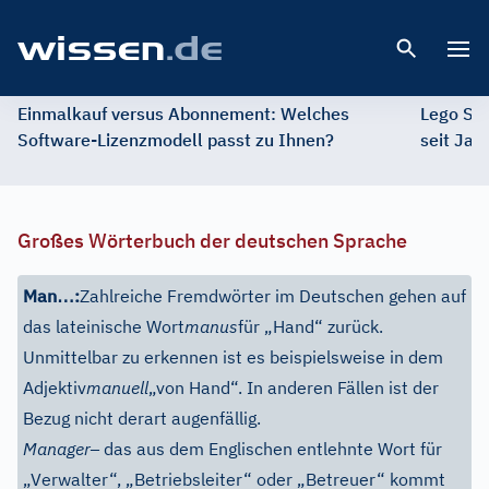
Open 
Einmalkauf versus Abonnement: Welches
Lego St
Software-Lizenzmodell passt zu Ihnen?
seit Jah
Großes Wörterbuch der deutschen Sprache
…
Man
:
Zahlreiche Fremdwörter im Deutschen gehen auf
das lateinische Wort
manus
für „Hand“ zurück.
Unmittelbar zu erkennen ist es beispielsweise in dem
Adjektiv
manuell
„von Hand“. In anderen Fällen ist der
Bezug nicht derart augenfällig.
–
Manager
das aus dem Englischen entlehnte Wort für
„Verwalter“, „Betriebsleiter“ oder „Betreuer“ kommt