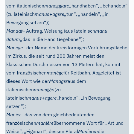
vom italienischen
maneggiare
„handhaben“, „behandeln“
(zu lateinisch
manus
+
agere
„tun“, „handeln“, „in
Bewegung setzen“);
–
Mandat
Auftrag, Weisung (aus lateinisch
manu
datum
„das in die Hand Gegebene“);
–
Manege
der Name der kreisförmigen Vorführungsfläche
im Zirkus, die seit rund 200 Jahren meist den
klassischen Durchmesser von 13 Metern hat, kommt
vom französischen
manège
für Reitbahn. Abgeleitet ist
dieses Wort wie der
Manager
aus dem
italienischen
maneggio
(zu
lateinisch
manus
+
agere
„handeln“, „in Bewegung
setzen“);
–
Manier
das von dem gleichbedeutenden
französischen
manière
übernommene Wort für „Art und
Weise“, „Eigenart“, dessen Plural
Manieren
die