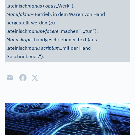
lateinisch
manus
+
opus
„Werk“);
–
Manufaktur
Betrieb, in dem Waren von Hand
hergestellt werden (zu
lateinisch
manus
+
facere
„machen“, „tun“);
–
Manuskript
handgeschriebener Text (aus
lateinisch
manu scriptum
„mit der Hand
Geschriebenes“).