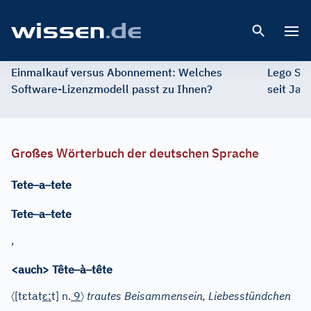
Open 
Einmalkauf versus Abonnement: Welches
Lego St
Software-Lizenzmodell passt zu Ihnen?
seit Jah
Großes Wörterbuch der deutschen Sprache
–
–
Tete
a
tete
–
–
Tete
a
tete
,
–
–
<auch> Tête
à
tête
〈
ɛ
ɛ
〉
[t
tat
:
t]
n.
9
trautes Beisammensein, Liebesstündchen