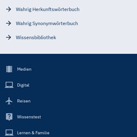
Wahrig Herkunftswörterbuch
Wahrig Synonymwörterbuch
Wissensbibliothek
Footer
Medien
Menu
Main
Digital
Reisen
Wissenstest
Lernen & Familie