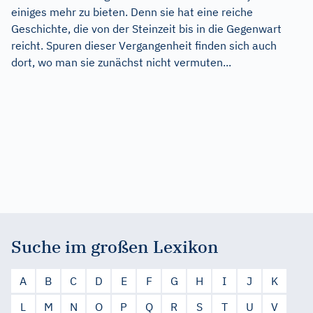
einiges mehr zu bieten. Denn sie hat eine reiche
Geschichte, die von der Steinzeit bis in die Gegenwart
reicht. Spuren dieser Vergangenheit finden sich auch
dort, wo man sie zunächst nicht vermuten...
Suche im großen Lexikon
A
B
C
D
E
F
G
H
I
J
K
L
M
N
O
P
Q
R
S
T
U
V