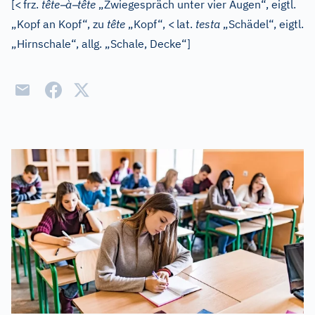
–
–
[
<
frz.
tête
à
tête
„Zwiegespräch unter vier Augen“, eigtl.
„Kopf an Kopf“, zu
tête
„Kopf“,
<
lat.
testa
„Schädel“, eigtl.
„Hirnschale“, allg. „Schale, Decke“]