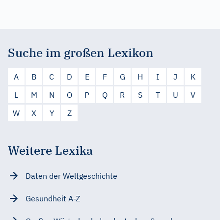
Suche im großen Lexikon
A
B
C
D
E
F
G
H
I
J
K
L
M
N
O
P
Q
R
S
T
U
V
W
X
Y
Z
Weitere Lexika
Daten der Weltgeschichte
Gesundheit A-Z