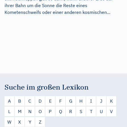
ihrer Bahn um die Sonne die Reste eines
Kometenschweifs oder einer anderen kosmischen...
Suche im großen Lexikon
A
B
C
D
E
F
G
H
I
J
K
L
M
N
O
P
Q
R
S
T
U
V
W
X
Y
Z