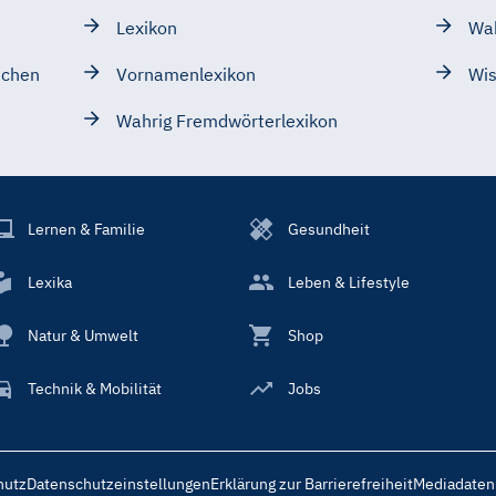
Lexikon
Wa
schen
Vornamenlexikon
Wis
Wahrig Fremdwörterlexikon
Lernen & Familie
Gesundheit
Lexika
Leben & Lifestyle
Natur & Umwelt
Shop
Technik & Mobilität
Jobs
hutz
Datenschutzeinstellungen
Erklärung zur Barrierefreiheit
Mediadaten