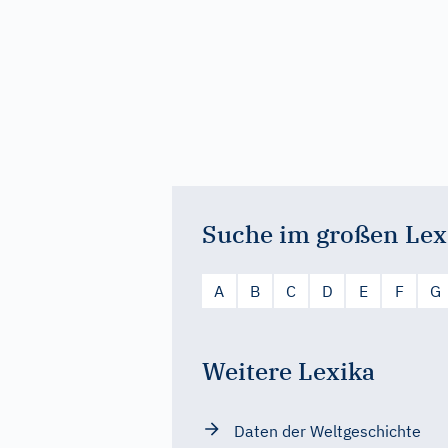
Suche im großen Lex
A
B
C
D
E
F
G
Weitere Lexika
Daten der Weltgeschichte