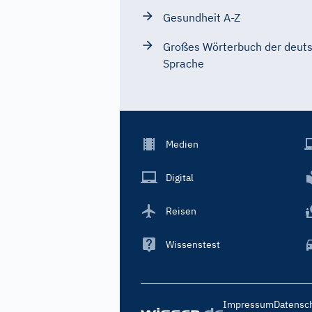
Gesundheit A-Z
Großes Wörterbuch der deut
Sprache
Footer
Medien
Menu
Main
Digital
Reisen
Wissenstest
Footer
Impressum
Datensc