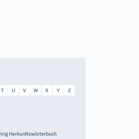
T
U
V
W
X
Y
Z
rig Herkunftswörterbuch