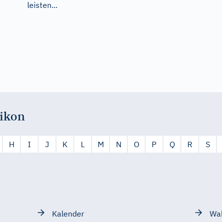
leisten...
ikon
H
I
J
K
L
M
N
O
P
Q
R
S
Kalender
Wah