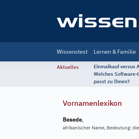
Main
Wissenstest
Lernen & Familie
navigation
Einmalkauf versus
Aktuelles
Welches Software-
passt zu Ihnen?
Vornamenlexikon
Besede
,
afrikanischer Name, Bedeutung: di