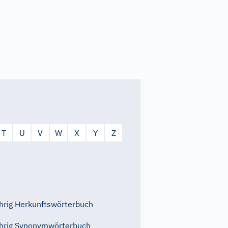
T
U
V
W
X
Y
Z
rig Herkunftswörterbuch
hrig Synonymwörterbuch