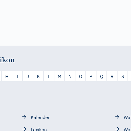
ikon
H
I
J
K
L
M
N
O
P
Q
R
S
Kalender
Wah
Lexikon
Wa