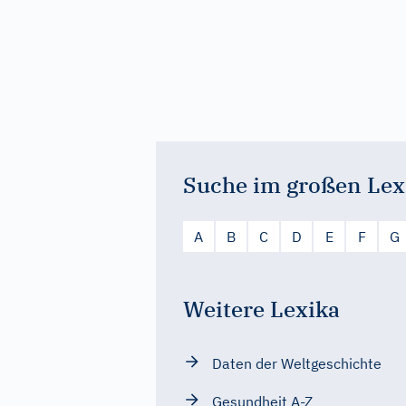
Suche im großen Lex
A
B
C
D
E
F
G
Weitere Lexika
Daten der Weltgeschichte
Gesundheit A-Z