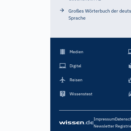
Großes Wörterbuch der deut
Sprache
Footer
Medien
Menu
Main
Digital
Reisen
Wissenstest
Footer
Impressum
Datensc
Menu
Newsletter Registri