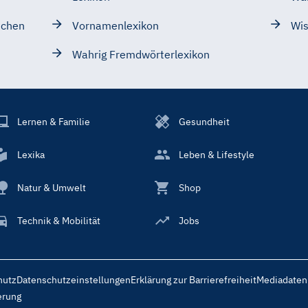
schen
Vornamenlexikon
Wis
Wahrig Fremdwörterlexikon
Lernen & Familie
Gesundheit
Lexika
Leben & Lifestyle
Natur & Umwelt
Shop
Technik & Mobilität
Jobs
hutz
Datenschutzeinstellungen
Erklärung zur Barrierefreiheit
Mediadaten
erung