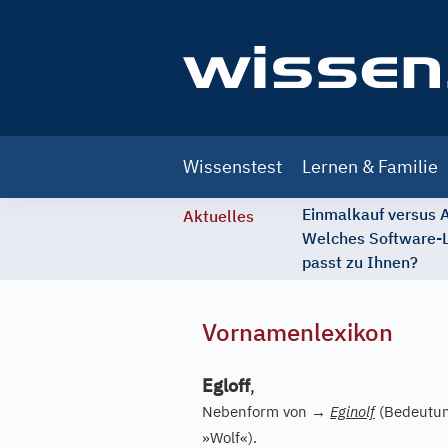
Main
Wissenstest
Lernen & Familie
navigation
Einmalkauf versus
Aktuelles
Welches Software-
passt zu Ihnen?
Vornamenlexikon
Egloff
,
Nebenform von
→
Eginolf
(Bedeutun
»Wolf«).