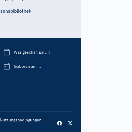
sensbibliothek
Was geschah am ...?
Geboren am ...
Nutzungsbedingungen