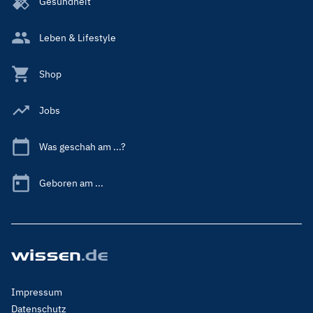
Gesundheit
Leben & Lifestyle
Shop
Jobs
Was geschah am ...?
Geboren am ...
Footer
Impressum
Menu
Datenschutz