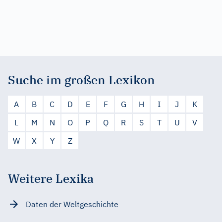
Suche im großen Lexikon
A
B
C
D
E
F
G
H
I
J
K
L
M
N
O
P
Q
R
S
T
U
V
W
X
Y
Z
Weitere Lexika
Daten der Weltgeschichte