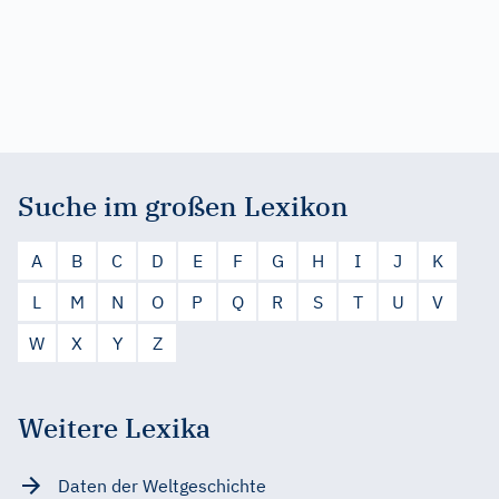
Suche im großen Lexikon
A
B
C
D
E
F
G
H
I
J
K
L
M
N
O
P
Q
R
S
T
U
V
W
X
Y
Z
Weitere Lexika
Daten der Weltgeschichte