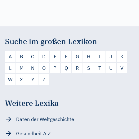
Suche im großen Lexikon
A
B
C
D
E
F
G
H
I
J
K
L
M
N
O
P
Q
R
S
T
U
V
W
X
Y
Z
Weitere Lexika
Daten der Weltgeschichte
Gesundheit A-Z