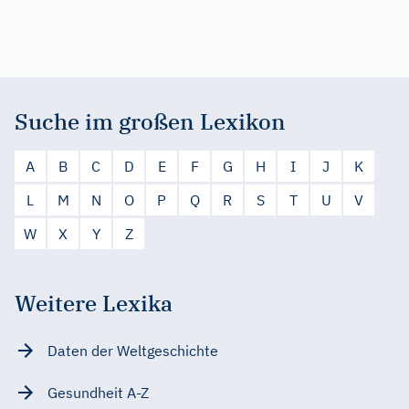
Suche im großen Lexikon
A
B
C
D
E
F
G
H
I
J
K
L
M
N
O
P
Q
R
S
T
U
V
W
X
Y
Z
Weitere Lexika
Daten der Weltgeschichte
Gesundheit A-Z