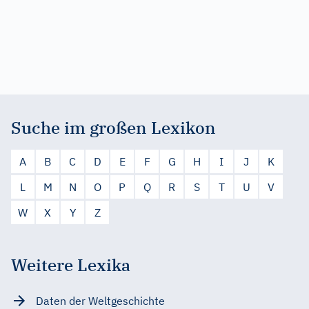
Suche im großen Lexikon
A
B
C
D
E
F
G
H
I
J
K
L
M
N
O
P
Q
R
S
T
U
V
W
X
Y
Z
Weitere Lexika
Daten der Weltgeschichte