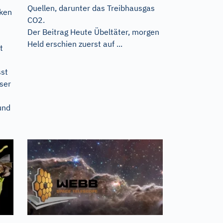
Quellen, darunter das Treibhausgas
cken
CO2.
Der Beitrag
Heute Übeltäter, morgen
Held
erschien zuerst auf
...
t
sst
ser
und