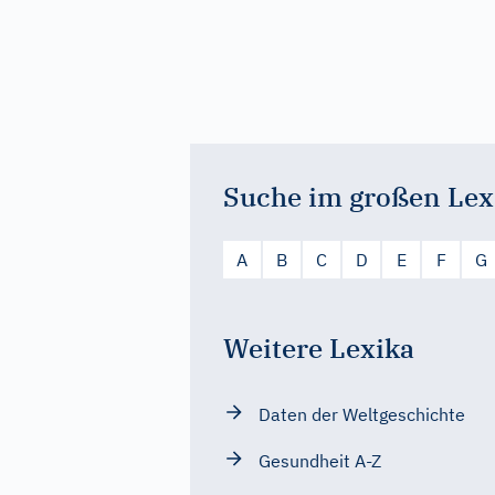
Suche im großen Lex
A
B
C
D
E
F
G
Weitere Lexika
Daten der Weltgeschichte
Gesundheit A-Z