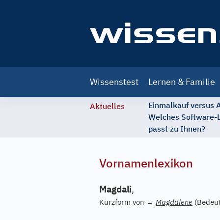
Main
Wissenstest
Lernen & Familie
navigation
Einmalkauf versus
Aktuelles
Welches Software-
passt zu Ihnen?
Vornamenlexikon
Magdali
,
Kurzform von
→
Magdalene
(Bedeut