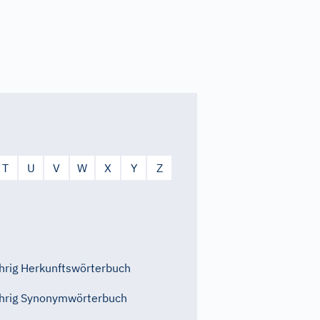
T
U
V
W
X
Y
Z
rig Herkunftswörterbuch
hrig Synonymwörterbuch