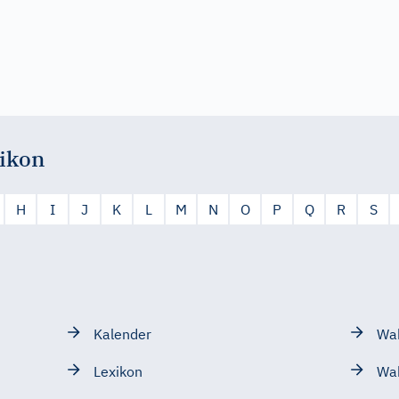
ikon
H
I
J
K
L
M
N
O
P
Q
R
S
Kalender
Wah
Lexikon
Wa