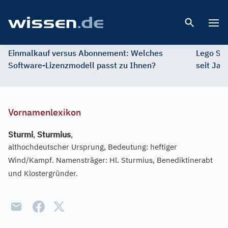
Open 
Einmalkauf versus Abonnement: Welches
Lego St
Software-Lizenzmodell passt zu Ihnen?
seit Jah
Vornamenlexikon
Sturmi
,
Sturmius
,
althochdeutscher Ursprung, Bedeutung: heftiger
Wind/Kampf. Namensträger: Hl. Sturmius, Benediktinerabt
und Klostergründer.