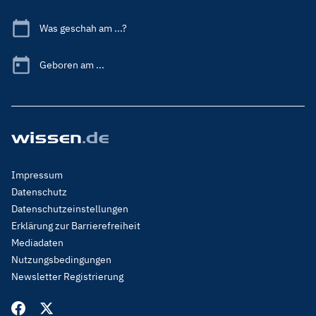
Was geschah am ...?
Geboren am ...
Footer
Impressum
Menu
Datenschutz
Legal
Datenschutzeinstellungen
Erklärung zur Barrierefreiheit
Mediadaten
Nutzungsbedingungen
Newsletter Registrierung