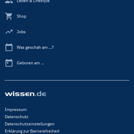
Leben & Lifestyle
Shop
Jobs
Was geschah am ...?
Geboren am ...
Footer
Impressum
Menu
Datenschutz
Legal
Datenschutzeinstellungen
Erklärung zur Barrierefreiheit