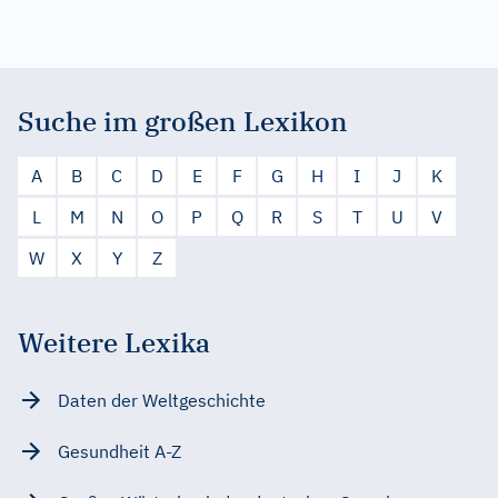
Suche im großen Lexikon
A
B
C
D
E
F
G
H
I
J
K
L
M
N
O
P
Q
R
S
T
U
V
W
X
Y
Z
Weitere Lexika
Daten der Weltgeschichte
Gesundheit A-Z