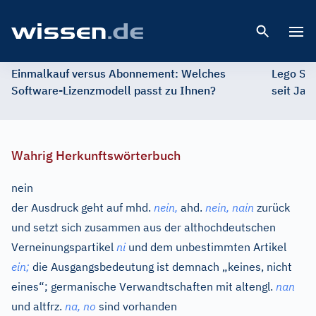
Open 
Einmalkauf versus Abonnement: Welches
Lego St
Software-Lizenzmodell passt zu Ihnen?
seit Jah
Wahrig Herkunftswörterbuch
nein
der Ausdruck geht auf
mhd.
nein,
ahd.
nein, nain
zurück
und setzt sich zusammen aus der althochdeutschen
Verneinungspartikel
ni
und dem unbestimmten Artikel
ein;
die Ausgangsbedeutung ist demnach „keines, nicht
eines“; germanische Verwandtschaften mit
altengl.
nan
und
altfrz.
na, no
sind vorhanden