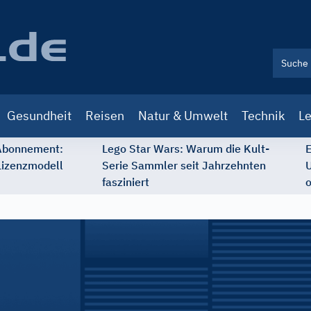
Gesundheit
Reisen
Natur & Umwelt
Technik
Le
 Abonnement:
Lego Star Wars: Warum die Kult-
E
Lizenzmodell
Serie Sammler seit Jahrzehnten
U
fasziniert
o