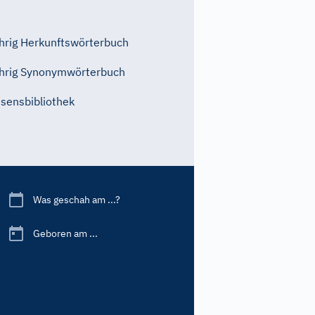
rig Herkunftswörterbuch
hrig Synonymwörterbuch
sensbibliothek
Was geschah am ...?
Geboren am ...