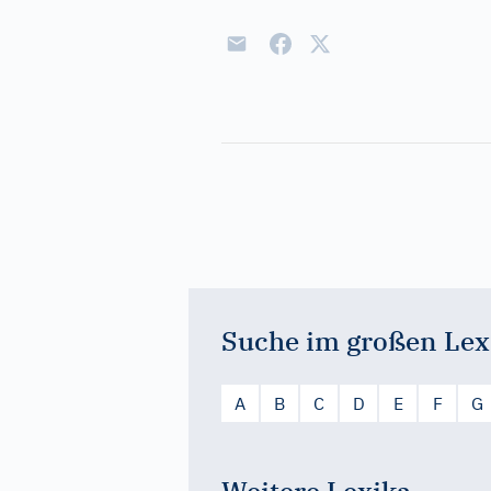
Suche im großen Lex
A
B
C
D
E
F
G
Weitere Lexika