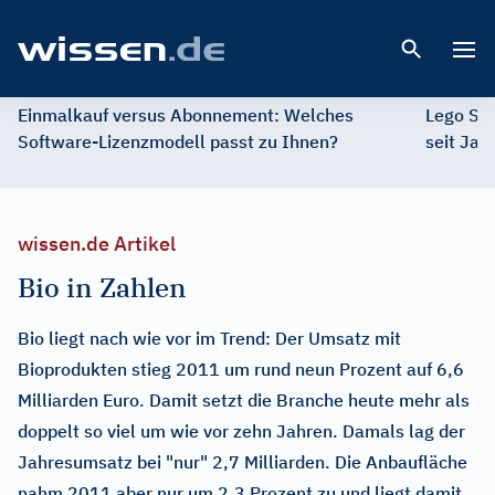
Open 
Einmalkauf versus Abonnement: Welches
Lego St
Software-Lizenzmodell passt zu Ihnen?
seit Jah
wissen.de Artikel
Bio in Zahlen
Bio liegt nach wie vor im Trend: Der Umsatz mit
Bioprodukten stieg 2011 um rund neun Prozent auf 6,6
Milliarden Euro. Damit setzt die Branche heute mehr als
doppelt so viel um wie vor zehn Jahren. Damals lag der
Jahresumsatz bei "nur" 2,7 Milliarden. Die Anbaufläche
nahm 2011 aber nur um 2,3 Prozent zu und liegt damit