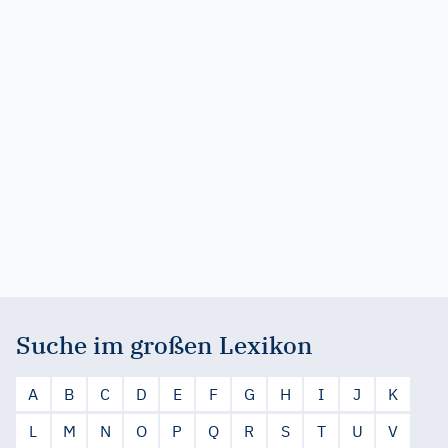
Suche im großen Lexikon
A
B
C
D
E
F
G
H
I
J
K
L
M
N
O
P
Q
R
S
T
U
V