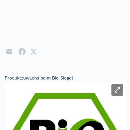
Produktzuwachs beim Bio-Siegel
Bild ve