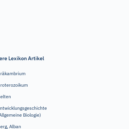
ere Lexikon Artikel
Präkambrium
roterozoikum
elten
ntwicklungsgeschichte
Allgemeine Biologie)
erg, Alban