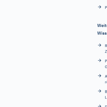
P
Weit
Wiss
R
Z
P
G
A
r
B
L
D