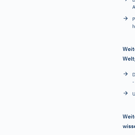
A
P
h
Weit
Welt
D
-
U
Weit
wiss