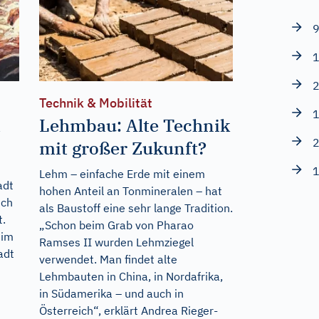
9
1
2
Technik & Mobilität
1
d
Lehmbau: Alte Technik
2
mit großer Zukunft?
1
Lehm – einfache Erde mit einem
adt
hohen Anteil an Tonmineralen – hat
uch
als Baustoff eine sehr lange Tradition.
t.
„Schon beim Grab von Pharao
 im
Ramses II wurden Lehmziegel
adt
verwendet. Man findet alte
Lehmbauten in China, in Nordafrika,
in Südamerika – und auch in
Österreich“, erklärt Andrea Rieger-