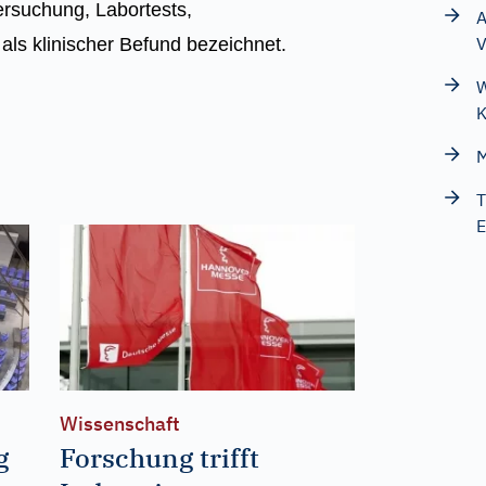
ersuchung, Labortests,
A
V
ls klinischer Befund bezeichnet.
W
K
M
T
E
Wissenschaft
g
Forschung trifft