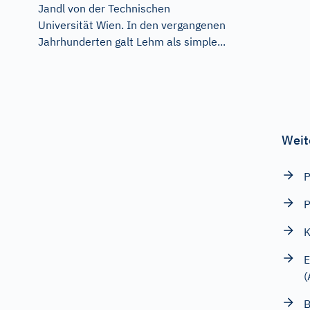
Jandl von der Technischen
Universität Wien. In den vergangenen
Jahrhunderten galt Lehm als simple...
Weit
P
K
E
(
B