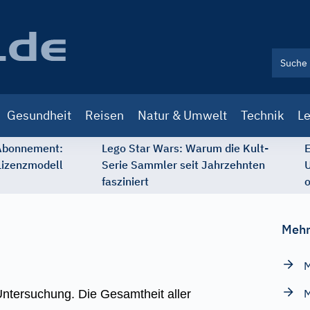
Gesundheit
Reisen
Natur & Umwelt
Technik
Le
 Abonnement:
Lego Star Wars: Warum die Kult-
E
Lizenzmodell
Serie Sammler seit Jahrzehnten
U
fasziniert
o
Mehr
M
M
Untersuchung. Die Gesamtheit aller