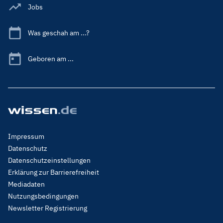
Jobs
Was geschah am ...?
Geboren am ...
Footer
Impressum
Menu
Datenschutz
Legal
Datenschutzeinstellungen
Erklärung zur Barrierefreiheit
Mediadaten
Nutzungsbedingungen
Newsletter Registrierung