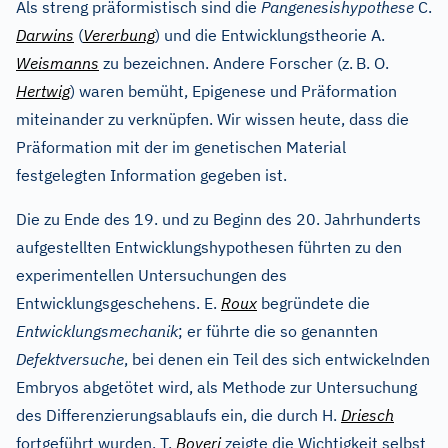
Als streng präformistisch sind die
Pangenesishypothese
C.
Darwins
(
Vererbung
) und die Entwicklungstheorie A.
Weismanns
zu bezeichnen. Andere Forscher (z.
B. O.
Hertwig
) waren bemüht, Epigenese und Präformation
miteinander zu verknüpfen. Wir wissen heute, dass die
Präformation mit der im genetischen Material
festgelegten Information gegeben ist.
Die zu Ende des 19. und zu Beginn des 20. Jahrhunderts
aufgestellten Entwicklungshypothesen führten zu den
experimentellen Untersuchungen des
Entwicklungsgeschehens. E.
Roux
begründete die
Entwicklungsmechanik
; er führte die so genannten
Defektversuche
, bei denen ein Teil des sich entwickelnden
Embryos abgetötet wird, als Methode zur Untersuchung
des Differenzierungsablaufs ein, die durch H.
Driesch
fortgeführt wurden. T.
Boveri
zeigte die Wichtigkeit selbst