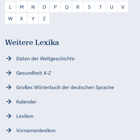
L
M
N
O
P
Q
R
S
T
U
V
W
X
Y
Z
Weitere Lexika
Daten der Weltgeschichte
Gesundheit A-Z
Großes Wörterbuch der deutschen Sprache
Kalender
Lexikon
Vornamenlexikon