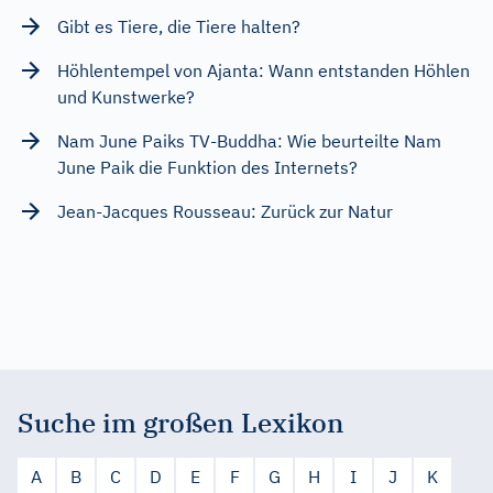
Gibt es Tiere, die Tiere halten?
Höhlentempel von Ajanta: Wann entstanden Höhlen
und Kunstwerke?
Nam June Paiks TV-Buddha: Wie beurteilte Nam
June Paik die Funktion des Internets?
Jean-Jacques Rousseau: Zurück zur Natur
Suche im großen Lexikon
A
B
C
D
E
F
G
H
I
J
K