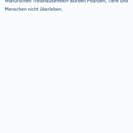
»natürlichen Treibhauseffekt« würden Pflanzen, Tiere und
Menschen nicht überleben.