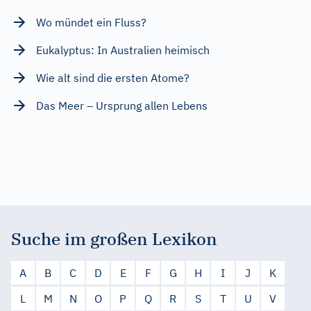
Wo mündet ein Fluss?
Eukalyptus: In Australien heimisch
Wie alt sind die ersten Atome?
Das Meer – Ursprung allen Lebens
Suche im großen Lexikon
A
B
C
D
E
F
G
H
I
J
K
L
M
N
O
P
Q
R
S
T
U
V