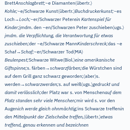
〈
〉
Brett
Anschlagbrett;
~e Diamanten
übertr.
〈
〉
Kohle;
~e/Schwarze Kunst
übertr.
Buchdruckerkunst;
~es
Loch
→
Loch;
~er/Schwarzer Peter
ein Kartenspiel für
〈
〉
Kinder;
jmdm. den ~en/Schwarzen Peter zuschieben
ugs.
jmdm. die Verpflichtung, die Verantwortung für etwas
zuschieben;
der ~e/Schwarze Mann
Kinderschreck;
das ~e
〈
〉
Schaf
→
Schaf;
~er/Schwarzer Tod
MA
〈
〉
Beulenpest;
Schwarze Witwe
Biol.
eine amerikanische
Giftspinne;
s. färben
→
schwarzfärben;
die Würstchen sind
〈
〉
auf dem Grill ganz schwarz geworden;
aber
s.
〈
〉
werden
→
schwarzwerden;
s. auf weiß
ugs.
gedruckt und
damit verlässlich;
der Platz war s. von Menschen
auf dem
Platz standen sehr viele Menschen;
mir wird s. vor den
Augen
ich werde gleich ohnmächtig;
ins Schwarze treffen
in
〈
〉
den Mittelpunkt der Zielscheibe treffen,
übertr.
etwas
treffend, genau erkennen und bezeichnen