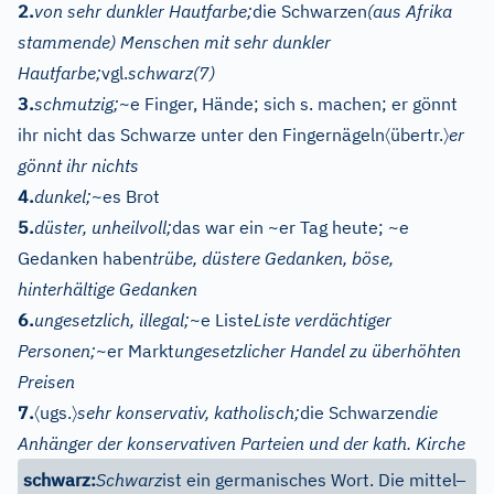
2.
von sehr dunkler Hautfarbe;
die Schwarzen
(aus Afrika
stammende) Menschen mit sehr dunkler
Hautfarbe;
vgl.
schwarz
(7)
3.
schmutzig;
~e Finger, Hände; sich s. machen; er gönnt
〈
〉
ihr nicht das Schwarze unter den Fingernägeln
übertr.
er
gönnt ihr nichts
4.
dunkel;
~es Brot
5.
düster, unheilvoll;
das war ein ~er Tag heute; ~e
Gedanken haben
trübe, düstere Gedanken, böse,
hinterhältige Gedanken
6.
ungesetzlich, illegal;
~e Liste
Liste verdächtiger
Personen;
~er Markt
ungesetzlicher Handel zu überhöhten
Preisen
〈
〉
7.
ugs.
sehr konservativ, katholisch;
die Schwarzen
die
Anhänger der konservativen Parteien und der kath. Kirche
–
schwarz:
Schwarz
ist ein germanisches Wort. Die mittel