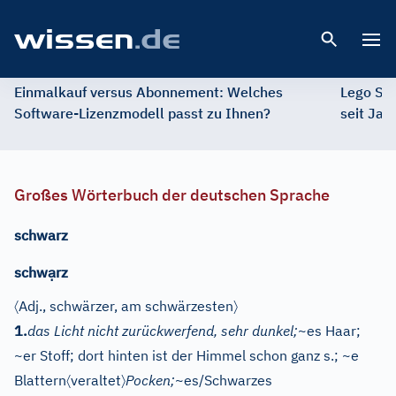
Open 
Einmalkauf versus Abonnement: Welches
Lego St
Software-Lizenzmodell passt zu Ihnen?
seit Jah
Großes Wörterbuch der deutschen Sprache
schwarz
ạ
schw
rz
〈
〉
Adj.
, schwärzer, am schwärzesten
1.
das Licht nicht zurückwerfend, sehr dunkel;
~es Haar;
~er Stoff; dort hinten ist der Himmel schon ganz s.; ~e
〈
〉
Blattern
veraltet
Pocken;
~es/Schwarzes