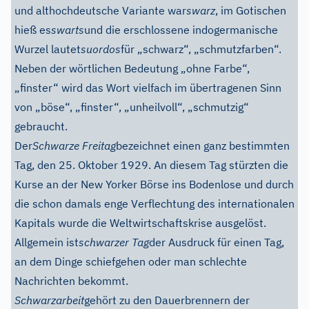
und althochdeutsche Variante war
swarz
, im Gotischen
hieß es
swarts
und die erschlossene indogermanische
Wurzel lautet
suordos
für „schwarz“, „schmutzfarben“.
Neben der wörtlichen Bedeutung „ohne Farbe“,
„finster“ wird das Wort vielfach im übertragenen Sinn
von „böse“, „finster“, „unheilvoll“, „schmutzig“
gebraucht.
Der
Schwarze Freitag
bezeichnet einen ganz bestimmten
Tag, den 25. Oktober 1929. An diesem Tag stürzten die
Kurse an der New Yorker Börse ins Bodenlose und durch
die schon damals enge Verflechtung des internationalen
Kapitals wurde die Weltwirtschaftskrise ausgelöst.
Allgemein ist
schwarzer Tag
der Ausdruck für einen Tag,
an dem Dinge schiefgehen oder man schlechte
Nachrichten bekommt.
Schwarzarbeit
gehört zu den Dauerbrennern der