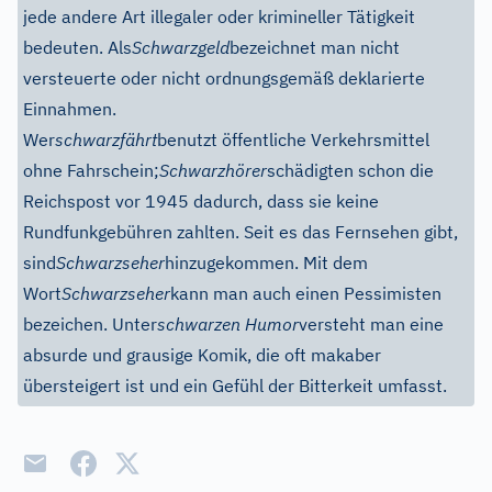
jede andere Art illegaler oder krimineller Tätigkeit
bedeuten. Als
Schwarzgeld
bezeichnet man nicht
versteuerte oder nicht ordnungsgemäß deklarierte
Einnahmen.
Wer
schwarzfährt
benutzt öffentliche Verkehrsmittel
ohne Fahrschein;
Schwarzhörer
schädigten schon die
Reichspost vor 1945 dadurch, dass sie keine
Rundfunkgebühren zahlten. Seit es das Fernsehen gibt,
sind
Schwarzseher
hinzugekommen. Mit dem
Wort
Schwarzseher
kann man auch einen Pessimisten
bezeichen. Unter
schwarzen Humor
versteht man eine
absurde und grausige Komik, die oft makaber
übersteigert ist und ein Gefühl der Bitterkeit umfasst.