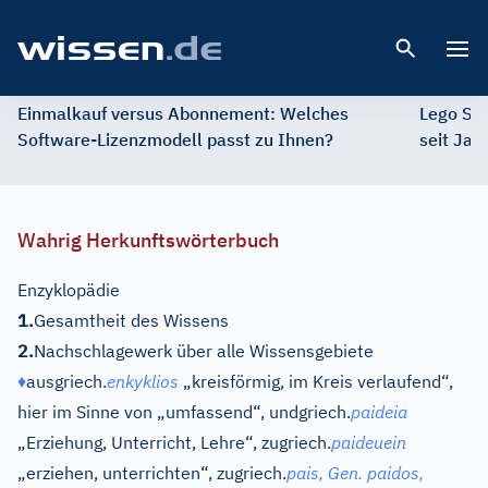
Open 
Einmalkauf versus Abonnement: Welches
Lego St
Software-Lizenzmodell passt zu Ihnen?
seit Jah
Wahrig Herkunftswörterbuch
Enzyklopädie
1.
Gesamtheit des Wissens
2.
Nachschlagewerk über alle Wissensgebiete
♦
aus
griech.
enkyklios
„kreisförmig, im Kreis verlaufend“,
hier im Sinne von „umfassend“, und
griech.
paideia
„Erziehung, Unterricht, Lehre“, zu
griech.
paideuein
„erziehen, unterrichten“, zu
griech.
pais,
Gen.
paidos,