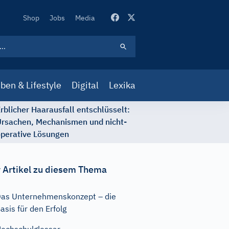
Secondary
Shop
Jobs
Media
Navigation
ben & Lifestyle
Digital
Lexika
rblicher Haarausfall entschlüsselt:
rsachen, Mechanismen und nicht-
perative Lösungen
 Artikel zu diesem Thema
as Unternehmenskonzept – die
asis für den Erfolg