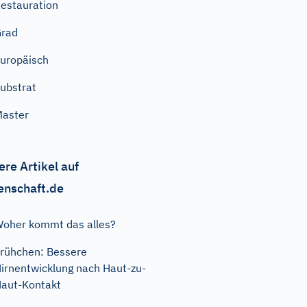
estauration
Grad
uropäisch
ubstrat
aster
ere Artikel auf
enschaft.de
oher kommt das alles?
rühchen: Bessere
irnentwicklung nach Haut-zu-
aut-Kontakt