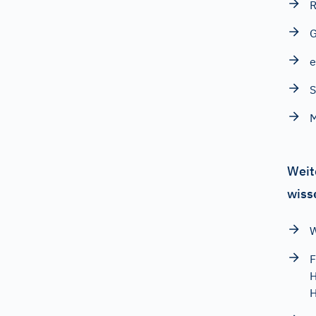
R
e
S
M
Weit
wiss
W
F
H
H