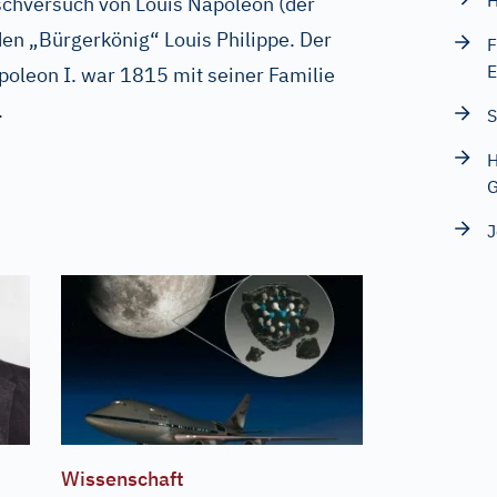
H
tschversuch von Louis Napoléon (der
den „Bürgerkönig“ Louis Philippe. Der
F
E
poleon I. war 1815 mit seiner Familie
.
S
H
G
J
Wissenschaft