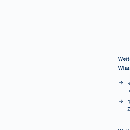
Weit
Wiss
R
n
R
Z