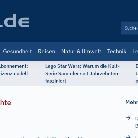
Gesundheit
Reisen
Natur & Umwelt
Technik
Le
 Abonnement:
Lego Star Wars: Warum die Kult-
E
Lizenzmodell
Serie Sammler seit Jahrzehnten
U
fasziniert
o
chte
Mehr
D
B