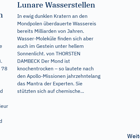
Lunare Wasserstellen
n
In ewig dunklen Kratern an den
Mondpolen überdauerte Wassereis
bereits Milliarden von Jahren.
Wasser-Moleküle finden sich aber
e
auch im Gestein unter hellem
Sonnenlicht. von THORSTEN
.
DAMBECK Der Mond ist
n 78
knochentrocken – so lautete nach
den Apollo-Missionen jahrzehntelang
e
das Mantra der Experten. Sie
nd
stützten sich auf chemische...
ieur
d
Weit