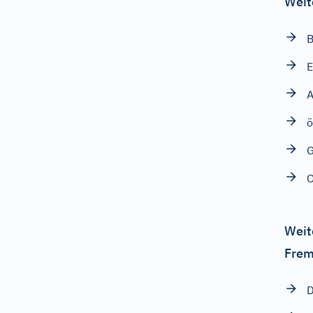
Weit
B
E
ö
G
O
Weit
Frem
D