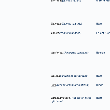
Sternanis
(Illicium verum)
unreife Fru
Thymian
(Thymus vulgaris)
Blatt
Vanille
(Vanilla planifolia)
Frucht (Sc
Wacholder
(Juniperus communis)
Beeren
Wermut
(Artemisia absinthium)
Blatt
Zimt
(Cinnamomum aromaticum)
Rinde
Zitronenmelisse
, Melisse
(Melissa
Blatt
officinalis)