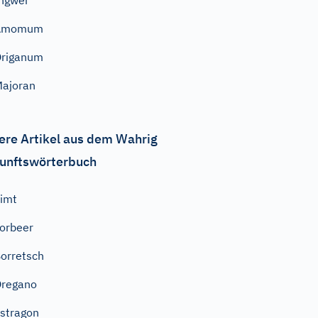
ngwer
Amomum
Origanum
ajoran
ere Artikel aus dem Wahrig
unftswörterbuch
imt
orbeer
orretsch
Oregano
stragon