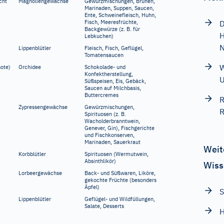
cht
Magnoliengewächse
Gewürzmischungen, Brühen,
Marinaden, Suppen, Saucen,
Ente, Schweinefleisch, Huhn,
Fisch, Meeresfrüchte,
D
Backgewürze (z.
B. für
H
Lebkuchen)
N
Lippenblütler
Fleisch, Fisch, Geflügel,
Tomatensaucen
W
hote)
Orchidee
Schokolade- und
Konfektherstellung,
U
Süßspeisen, Eis, Gebäck,
Saucen auf Milchbasis,
Buttercremes
R
Zypressengewächse
Gewürzmischungen,
R
Spirituosen (z.
B.
Wacholderbranntwein,
Genever, Gin), Fischgerichte
und Fischkonserven,
Marinaden, Sauerkraut
Weit
Korbblütler
Spirituosen (Wermutwein,
Absinthlikör)
Wiss
Lorbeergewächse
Back- und Süßwaren, Liköre,
gekochte Früchte (besonders
Äpfel)
S
Lippenblütler
Geflügel- und Wildfüllungen,
Salate, Desserts
H