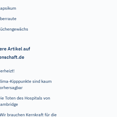
Kapsikum
berraute
Küchengewächs
ere Artikel auf
enschaft.de
erheizt!
lima-Kipppunkte sind kaum
orhersagbar
ie Toten des Hospitals von
ambridge
Wir brauchen Kernkraft für die