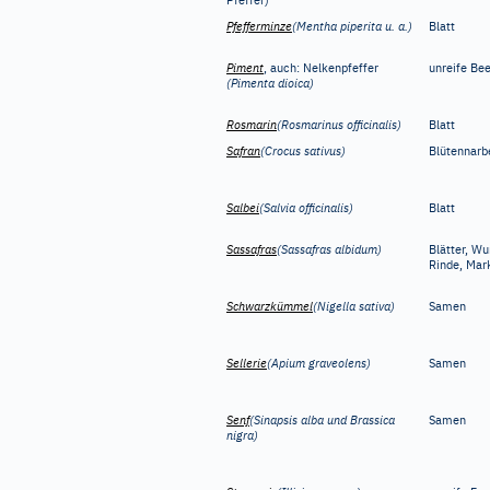
Pfeffer)
Pfefferminze
(Mentha piperita u.
a.)
Blatt
Piment
, auch: Nelkenpfeffer
unreife Be
(Pimenta dioica)
Rosmarin
(Rosmarinus officinalis)
Blatt
Safran
(Crocus sativus)
Blütennarb
Salbei
(Salvia officinalis)
Blatt
Sassafras
(Sassafras albidum)
Blätter, Wu
Rinde, Mar
Schwarzkümmel
(Nigella sativa)
Samen
Sellerie
(Apium graveolens)
Samen
Senf
(Sinapsis alba und Brassica
Samen
nigra)