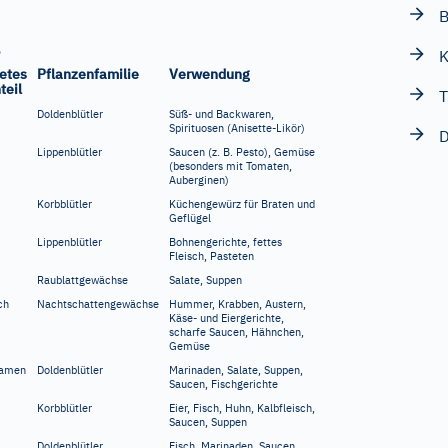
B
K
etes
Pflanzenfamilie
Verwendung
teil
Doldenblütler
Süß- und Backwaren,
Spirituosen (Anisette-Likör)
D
Lippenblütler
Saucen (z.
B. Pesto), Gemüse
(besonders mit Tomaten,
Auberginen)
Korbblütler
Küchengewürz für Braten und
Geflügel
Lippenblütler
Bohnengerichte, fettes
Fleisch, Pasteten
Raublattgewächse
Salate, Suppen
ch
Nachtschattengewächse
Hummer, Krabben, Austern,
Käse- und Eiergerichte,
scharfe Saucen, Hähnchen,
Gemüse
Samen
Doldenblütler
Marinaden, Salate, Suppen,
Saucen, Fischgerichte
Korbblütler
Eier, Fisch, Huhn, Kalbfleisch,
Saucen, Suppen
Doldenblütler
Fisch, Marinaden, Saucen,