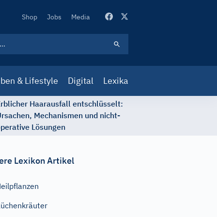
Secondary
Shop
Jobs
Media
Navigation
ben & Lifestyle
Digital
Lexika
rblicher Haarausfall entschlüsselt:
rsachen, Mechanismen und nicht-
perative Lösungen
ere Lexikon Artikel
eilpflanzen
üchenkräuter