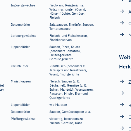
I
Ingwergewächse
Fisch- und Reisgerichte,
Würzmischungen (Curry),
Hülsenfrüchte, Gemüse,
Fleisch
Doldenblütler
Salatsaucen, Eintöpfe, Suppen,
Tomatensauce
M
Lorbeergewächse
Fleisch- und Fleischwaren,
Fischkonserven
Lippenblütler
Saucen, Pizza, Salate
(besonders Tomaten),
Fleischgerichte,
Weit
Gemüsegerichte
Herk
Kreuzblütler
Rindfleisch (besonders zu
Tafelspitz und Roastbeef),
Wurst, Fischgerichte
Z
Myristikazeen
Fleisch, Saucen (z.
B.
tel
Béchamel), Gemüse (z.
B.
te)
Spinat, Mangold), Wurstwaren,
L
Pasteten, Milch-, Eier- und
Quarkgerichte
B
Lippenblütler
wie Majoran
Doldenblütler
Saucen, Gemüsesuppen u.
a.
Pfeffergewächse
vielseitig, besonders zu
Fleisch, Gemüse, Käse
E