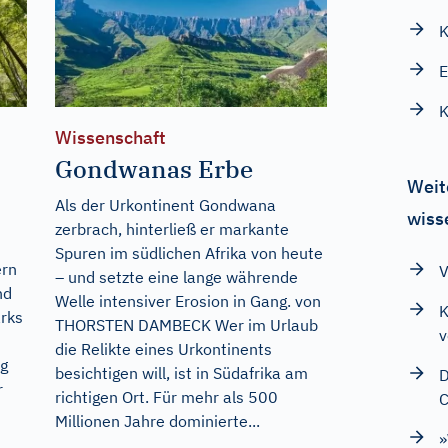
E
Wissenschaft
Gondwanas Erbe
Weit
Als der Urkontinent Gondwana
wiss
zerbrach, hinterließ er markante
Spuren im südlichen Afrika von heute
ern
V
– und setzte eine lange währende
nd
Welle intensiver Erosion in Gang. von
K
arks
THORSTEN DAMBECK Wer im Urlaub
v
die Relikte eines Urkontinents
ng
besichtigen will, ist in Südafrika am
D
r
richtigen Ort. Für mehr als 500
C
Millionen Jahre dominierte...
»