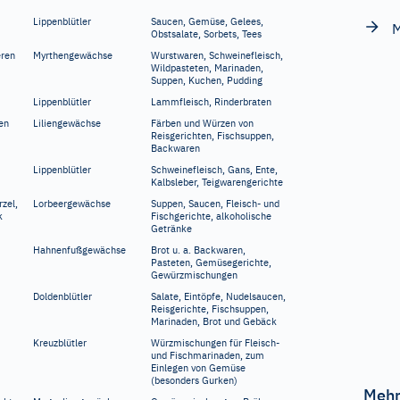
Lippenblütler
Saucen, Gemüse, Gelees,
M
Obstsalate, Sorbets, Tees
eren
Myrthengewächse
Wurstwaren, Schweinefleisch,
Wildpasteten, Marinaden,
Suppen, Kuchen, Pudding
Lippenblütler
Lammfleisch, Rinderbraten
en
Liliengewächse
Färben und Würzen von
Reisgerichten, Fischsuppen,
Backwaren
Lippenblütler
Schweinefleisch, Gans, Ente,
Kalbsleber, Teigwarengerichte
rzel,
Lorbeergewächse
Suppen, Saucen, Fleisch- und
k
Fischgerichte, alkoholische
Getränke
Hahnenfußgewächse
Brot u.
a. Backwaren,
Pasteten, Gemüsegerichte,
Gewürzmischungen
Doldenblütler
Salate, Eintöpfe, Nudelsaucen,
Reisgerichte, Fischsuppen,
Marinaden, Brot und Gebäck
Kreuzblütler
Würzmischungen für Fleisch-
und Fischmarinaden, zum
Einlegen von Gemüse
(besonders Gurken)
Mehr