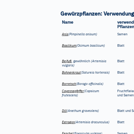
Gewürzpflanzen: Verwendung
Name
verwend
Pflanzen
Anis
(Pimpinella anisum)
Samen
Basilikum
(Ocimum basilicum)
Blatt
Beifuß
, gewöhnlich
(Artemisia
Blatt
vulgaris)
Bohnenkraut
(Satureia hortensis)
Blatt
Borretsch
(Borago officinalis)
Blatt
Cayennepfeffer
(Capsicum
Fruchtfleis
frutescens)
und Samen
Dill
(Anethum graveolens)
Blatt und 
Estragon
(Artemisia dracunculus)
Blatt
Fenchel
(Foeniculm vulgare)
Samen