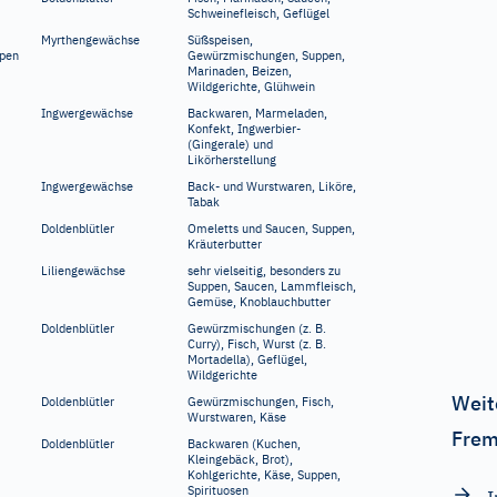
Schweinefleisch, Geflügel
Myrthengewächse
Süßspeisen,
spen
Gewürzmischungen, Suppen,
Marinaden, Beizen,
Wildgerichte, Glühwein
Ingwergewächse
Backwaren, Marmeladen,
Konfekt, Ingwerbier-
(Gingerale) und
Likörherstellung
Ingwergewächse
Back- und Wurstwaren, Liköre,
Tabak
Doldenblütler
Omeletts und Saucen, Suppen,
Kräuterbutter
Liliengewächse
sehr vielseitig, besonders zu
Suppen, Saucen, Lammfleisch,
Gemüse, Knoblauchbutter
Doldenblütler
Gewürzmischungen (z.
B.
Curry), Fisch, Wurst (z.
B.
Mortadella), Geflügel,
Wildgerichte
Weit
Doldenblütler
Gewürzmischungen, Fisch,
Wurstwaren, Käse
Frem
Doldenblütler
Backwaren (Kuchen,
Kleingebäck, Brot),
Kohlgerichte, Käse, Suppen,
Spirituosen