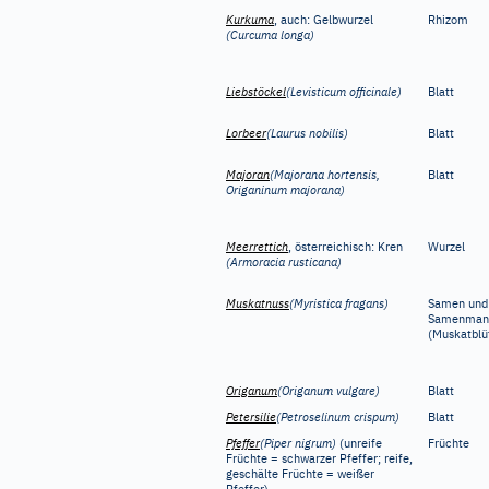
Kurkuma
, auch: Gelbwurzel
Rhizom
(Curcuma longa)
Liebstöckel
(Levisticum officinale)
Blatt
Lorbeer
(Laurus nobilis)
Blatt
Majoran
(Majorana hortensis,
Blatt
Origaninum majorana)
Meerrettich
, österreichisch: Kren
Wurzel
(Armoracia rusticana)
Muskatnuss
(Myristica fragans)
Samen und
Samenman
(Muskatblü
Origanum
(Origanum vulgare)
Blatt
Petersilie
(Petroselinum crispum)
Blatt
Pfeffer
(Piper nigrum)
(unreife
Früchte
Früchte = schwarzer Pfeffer; reife,
geschälte Früchte = weißer