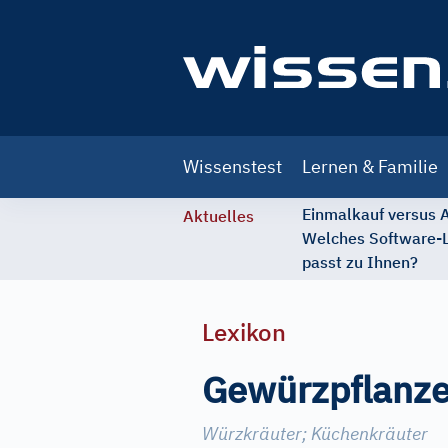
Main
Wissenstest
Lernen & Familie
navigation
Einmalkauf versus
Aktuelles
Welches Software-
passt zu Ihnen?
Lexikon
Gewürzpflanz
Würzkräuter
;
Küchenkräuter