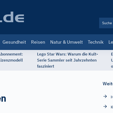
Gesundheit
Reisen
Natur & Umwelt
Technik
Le
 Abonnement:
Lego Star Wars: Warum die Kult-
E
Lizenzmodell
Serie Sammler seit Jahrzehnten
U
fasziniert
o
Weit
en
H
K