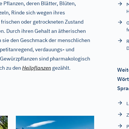
 Pflanzen, deren Blätter, Blüten,
M
H
eln, Rinde sich wegen ihres
frischen oder getrockneten Zustand
G
f
n. Durch ihren Gehalt an ätherischen
en sie den Geschmack der menschlichen
R
D
petitanregend, verdauungs- und
 Gewürzpflanzen sind pharmakologisch
ch zu den
Heilpflanzen
gezählt.
Weit
Wört
Spra
L
Z
P