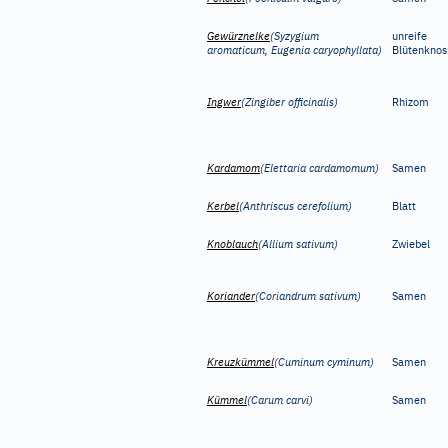
Gewürznelke
(Syzygium
unreife
aromaticum, Eugenia caryophyllata)
Blütenkno
Ingwer
(Zingiber officinalis)
Rhizom
Kardamom
(Elettaria cardamomum)
Samen
Kerbel
(Anthriscus cerefolium)
Blatt
Knoblauch
(Allium sativum)
Zwiebel
Koriander
(Coriandrum sativum)
Samen
Kreuzkümmel
(Cuminum cyminum)
Samen
Kümmel
(Carum carvi)
Samen