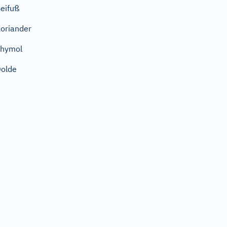
eifuß
oriander
Thymol
olde