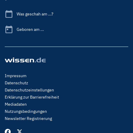
Was geschah am ...?
Geboren am ...
Footer
Impressum
Menu
Datenschutz
Legal
Datenschutzeinstellungen
Erklärung zur Barrierefreiheit
Mediadaten
Nutzungsbedingungen
Newsletter Registrierung