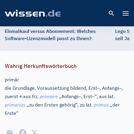
Open 
Einmalkauf versus Abonnement: Welches
Lego St
Software-Lizenzmodell passt zu Ihnen?
seit Jah
Wahrig Herkunftswörterbuch
primär
–
–
die Grundlage, Voraussetzung bildend, Erst
, Anfangs
,
–
–
zuerst
♦
aus
frz.
primaire
„Anfangs
, Erst
“, aus
lat.
primarius
„zu den Ersten gehörig“, zu
lat.
primus
„der
Erste“