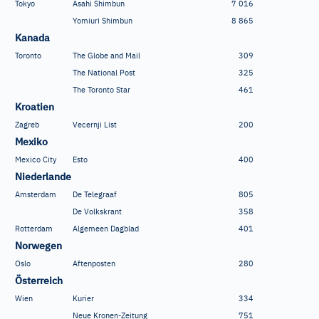
Tokyo
Asahi Shimbun
7
016
Yomiuri Shimbun
8
865
Kanada
Toronto
The Globe and Mail
309
The National Post
325
The Toronto Star
461
Kroatien
Zagreb
Vecernji List
200
Mexiko
Mexico City
Esto
400
Niederlande
Amsterdam
De Telegraaf
805
De Volkskrant
358
Rotterdam
Algemeen Dagblad
401
Norwegen
Oslo
Aftenposten
280
Österreich
Wien
Kurier
334
Neue Kronen-Zeitung
751