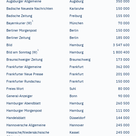
Augsburger Allgemeine
Augsburg
350
000
Badische Neueste Nachrichten
Karlsruhe
150
000
Badische Zeitung
Freiburg
155
000
1
Bayernkurier (W)
München
70
000
Berliner Morgenpost
Berlin
150
000
Berliner Zeitung
Berlin
185
000
Bild
Hamburg
3
547
600
1
Bild am Sonntag (W)
Hamburg
1
800
400
Braunschweiger Zeitung
Braunschweig
173
000
Frankfurter Allgemeine
Frankfurt
362
000
Frankfurter Neue Presse
Frankfurt
201
000
Frankfurter Rundschau
Frankfurt
150
000
Freies Wort
Suhl
80
000
General-Anzeiger
Bonn
90
000
Hamburger Abendblatt
Hamburg
260
500
Hamburger Morgenpost
Hamburg
111
000
Handelsblatt
Düsseldorf
144
000
Hannoversche Allgemeine
Hannover
245
000
Hessische/Niedersächsische
Kassel
245
000