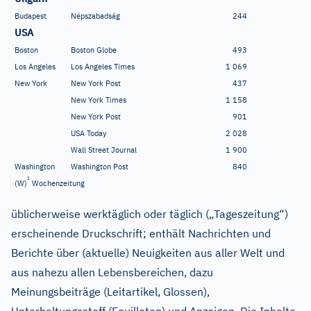
Budapest
Népszabadság
244
USA
Boston
Boston Globe
493
Los Angeles
Los Angeles Times
1
069
New York
New York Post
437
New York Times
1
158
New York Post
901
USA Today
2
028
Wall Street Journal
1
900
Washington
Washington Post
840
1
(W)
Wochenzeitung
üblicherweise werktäglich oder täglich („Tageszeitung“)
erscheinende Druckschrift; enthält Nachrichten und
Berichte über (aktuelle) Neuigkeiten aus aller Welt und
aus nahezu allen Lebensbereichen, dazu
Meinungsbeiträge (Leitartikel, Glossen),