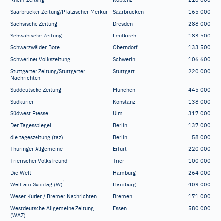
Rhein-Zeitung
Koblenz
210
600
Saarbrücker Zeitung/Pfälzischer Merkur
Saarbrücken
165
000
Sächsische Zeitung
Dresden
288
000
Schwäbische Zeitung
Leutkirch
183
500
Schwarzwälder Bote
Oberndorf
133
500
Schweriner Volkszeitung
Schwerin
106
600
Stuttgarter Zeitung/Stuttgarter
Stuttgart
220
000
Nachrichten
Süddeutsche Zeitung
München
445
000
Südkurier
Konstanz
138
000
Südwest Presse
Ulm
317
000
Der Tagesspiegel
Berlin
137
000
die tageszeitung (taz)
Berlin
58
000
Thüringer Allgemeine
Erfurt
220
000
Trierischer Volksfreund
Trier
100
000
Die Welt
Hamburg
264
000
1
Welt am Sonntag (W)
Hamburg
409
000
Weser Kurier / Bremer Nachrichten
Bremen
171
000
Westdeutsche Allgemeine Zeitung
Essen
580
000
(WAZ)