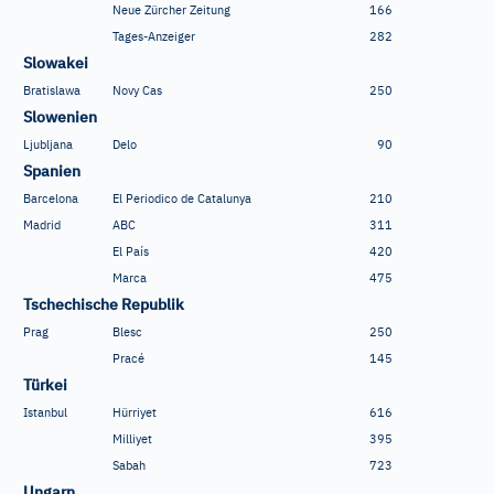
Neue Zürcher Zeitung
166
Tages-Anzeiger
282
Slowakei
Bratislawa
Novy Cas
250
Slowenien
Ljubljana
Delo
90
Spanien
Barcelona
El Periodico de Catalunya
210
Madrid
ABC
311
El País
420
Marca
475
Tschechische Republik
Prag
Blesc
250
Pracé
145
Türkei
Istanbul
Hürriyet
616
Milliyet
395
Sabah
723
Ungarn