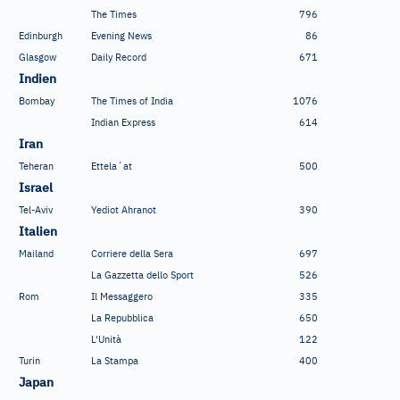
The Times
796
Edinburgh
Evening News
86
Glasgow
Daily Record
671
Indien
Bombay
The Times of India
1076
Indian Express
614
Iran
Teheran
Ettela´at
500
Israel
Tel-Aviv
Yediot Ahranot
390
Italien
Mailand
Corriere della Sera
697
La Gazzetta dello Sport
526
Rom
Il Messaggero
335
La Repubblica
650
L'Unità
122
Turin
La Stampa
400
Japan