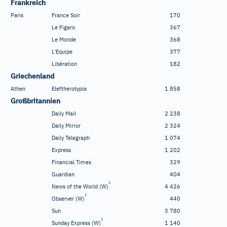
Frankreich
Paris
France Soir
170
Le Figaro
367
Le Monde
368
’
L
Equipe
377
Libération
182
Griechenland
Athen
Eleftherotypia
1
858
Großbritannien
Daily Mail
2
238
Daily Mirror
2
324
Daily Telegraph
1
074
Express
1
202
Financial Times
329
Guardian
404
1
News of the World (W)
4
426
1
Observer (W)
440
Sun
3
780
1
Sunday Express (W)
1
140