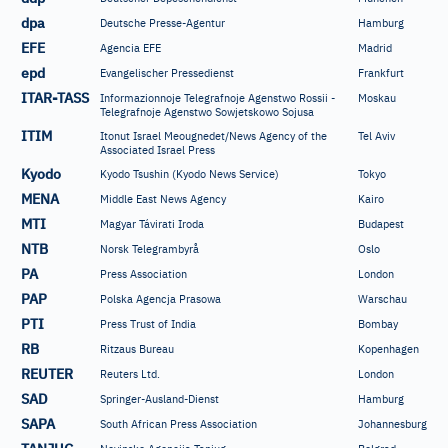
dpa
Deutsche Presse-Agentur
Hamburg
EFE
Agencia EFE
Madrid
epd
Evangelischer Pressedienst
Frankfurt
ITAR-TASS
Informazionnoje Telegrafnoje Agenstwo Rossii -
Moskau
Telegrafnoje Agenstwo Sowjetskowo Sojusa
ITIM
Itonut Israel Meougnedet/News Agency of the
Tel Aviv
Associated Israel Press
Kyodo
Kyodo Tsushin (Kyodo News Service)
Tokyo
MENA
Middle East News Agency
Kairo
MTI
Magyar Távirati Iroda
Budapest
NTB
Norsk Telegrambyrå
Oslo
PA
Press Association
London
PAP
Polska Agencja Prasowa
Warschau
PTI
Press Trust of India
Bombay
RB
Ritzaus Bureau
Kopenhagen
REUTER
Reuters Ltd.
London
SAD
Springer-Ausland-Dienst
Hamburg
SAPA
South African Press Association
Johannesburg