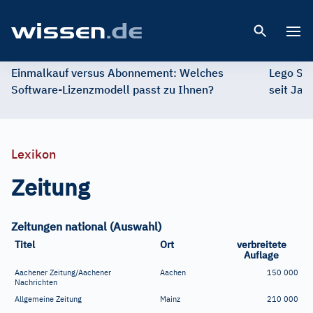
Open 
Einmalkauf versus Abonnement: Welches
Lego St
Software-Lizenzmodell passt zu Ihnen?
seit Jah
Lexikon
Zeitung
Zeitungen national (Auswahl)
Titel
Ort
verbreitete
Auflage
Aachener Zeitung/Aachener
Aachen
150
000
Nachrichten
Allgemeine Zeitung
Mainz
210
000