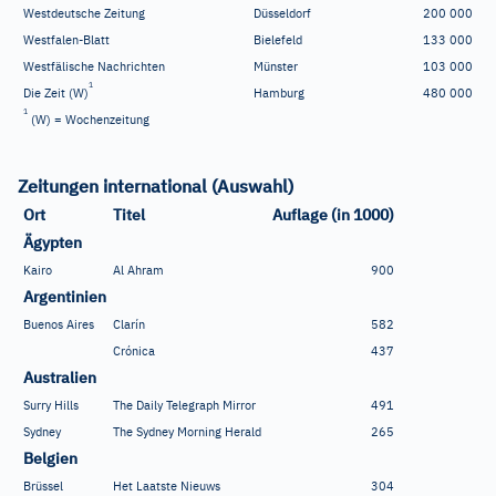
Westdeutsche Zeitung
Düsseldorf
200
000
Westfalen-Blatt
Bielefeld
133
000
Westfälische Nachrichten
Münster
103
000
1
Die Zeit (W)
Hamburg
480
000
1
(W) = Wochenzeitung
Zeitungen international (Auswahl)
Ort
Titel
Auflage (in 1000)
Ägypten
Kairo
Al Ahram
900
Argentinien
Buenos Aires
Clarín
582
Crónica
437
Australien
Surry Hills
The Daily Telegraph Mirror
491
Sydney
The Sydney Morning Herald
265
Belgien
Brüssel
Het Laatste Nieuws
304