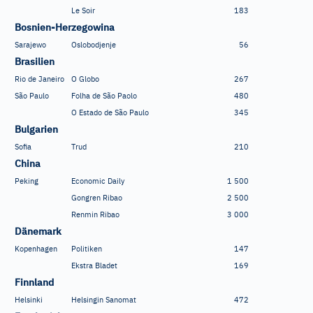
Le Soir
183
Bosnien-Herzegowina
Sarajewo
Oslobodjenje
56
Brasilien
Rio de Janeiro
O Globo
267
São Paulo
Folha de São Paolo
480
O Estado de São Paulo
345
Bulgarien
Sofia
Trud
210
China
Peking
Economic Daily
1
500
Gongren Ribao
2
500
Renmin Ribao
3
000
Dänemark
Kopenhagen
Politiken
147
Ekstra Bladet
169
Finnland
Helsinki
Helsingin Sanomat
472