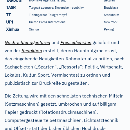
TANJUG
Novinske Agencija Tanjug
Belgrad
TASR
Tlaçová agentúra Slovenskej republiky
Bratislava
TT
Tidningarnas Telegrambyrå
Stockholm
UPI
United Press International
New York
Xinhua
Xinhua
Peking
Nachrichtenagenturen
und
Pressediensten
geliefert und
von der
Redaktion
erstellt, deren Hauptaufgabe es ist,
das eingehende Neuigkeiten-Rohmaterial zu prüfen, nach
Sachgebieten („Sparten“, „Ressorts“: Politik, Wirtschaft,
Lokales, Kultur, Sport, Vermischtes) zu ordnen und
publizistisch zur Druckreife zu gestalten.
Die Zeitung wird mit den schnellsten technischen Mitteln
(Setzmaschinen) gesetzt, umbrochen und auf billigem
Papier gedruckt (Rotationsdruckmaschinen).
Computergesteuerte Setzmaschinen, Lichtsatztechnik
und Offset- statt der bisher üblichen Hochdruck-