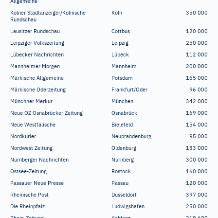
Allgemeine
Kölner Stadtanzeiger/Kölnische
Köln
350
000
Rundschau
Lausitzer Rundschau
Cottbus
120
000
Leipziger Volkszeitung
Leipzig
250
000
Lübecker Nachrichten
Lübeck
112
000
Mannheimer Morgen
Mannheim
200
000
Märkische Allgemeine
Potsdam
165
000
Märkische Oderzeitung
Frankfurt/Oder
96
000
Münchner Merkur
München
342
000
Neue OZ Osnabrücker Zeitung
Osnabrück
169
000
Neue Westfälische
Bielefeld
154
000
Nordkurier
Neubrandenburg
95
000
Nordwest Zeitung
Oldenburg
133
000
Nürnberger Nachrichten
Nürnberg
300
000
Ostsee-Zeitung
Rostock
160
000
Passauer Neue Presse
Passau
120
000
Rheinische Post
Düsseldorf
397
000
Die Rheinpfalz
Ludwigshafen
250
000