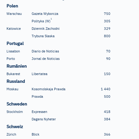
Polen
Warschau
Gazeta Wyborcza
750
1
Polityka (W)
305
Katowice
Dziennik Zachodni
329
Trybuna Slaska
800
Portugal
Lissabon
Diario de Noticias
70
Porto
Jornal de Noticias
90
Rumänien
Bukarest
Libertatea
150
Russland
Moskau
Kosomolskaja Prawda
1
440
Prawda
500
Schweden
Stockholm
Expressen
418
Dagens Nyheter
384
Schweiz
Zürich
Blick
366