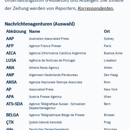
Unterhaltungsstoff (Feuilleton) und Anzeigen. Die Inhalte
der Zeitung werden von
Reportern
,
Korrespondenten
,
Nachrichtenagenturen (Auswahl)
Abkürzung
Name
Ort
AAP
Australian Associated Press
Sydney
AFP
Agence France Presse
Paris
AICA
Agencia Informativa Católica Argentina
Buenos Aires
LUSA
Agência de Notícias de Portugal
Lissabon
ANA
Athens News Agency
Athen
ANP
Algemeen Nederlands Persbureau
Den Haag
ANSA
Agenzia Nazionale Stampa Associata
Rom
AP
Associated Press
New York
APA
Austria Presse Agentur
Wien
ATS-SDA
Agence Télégrafique Suisse - Schweizer.
Bern
Depeschenagentur
BELGA
Agence Télégraphique Belge de Presse
Brüssel
ÇTK
Çeská tisková kancelár
Prag
ddp
Deutscher Depeschendienst
München