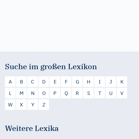
Suche im großen Lexikon
A
B
C
D
E
F
G
H
I
J
K
L
M
N
O
P
Q
R
S
T
U
V
W
X
Y
Z
Weitere Lexika