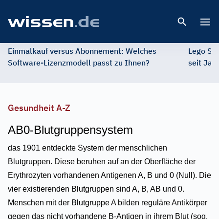
Open 
Einmalkauf versus Abonnement: Welches
Lego St
Software-Lizenzmodell passt zu Ihnen?
seit Jah
Gesundheit A-Z
AB0-Blutgruppensystem
das 1901 entdeckte System der menschlichen
Blutgruppen. Diese beruhen auf an der Oberfläche der
Erythrozyten vorhandenen Antigenen A, B und 0 (Null). Die
vier existierenden Blutgruppen sind A, B, AB und 0.
Menschen mit der Blutgruppe A bilden reguläre Antikörper
gegen das nicht vorhandene B-Antigen in ihrem Blut (sog.