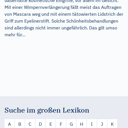
dauerhafte kosmetische Eingriffe, vor allem im Gesicht.
Mit einer Wimpernverlängerung fällt meist das Auftragen
von Mascara weg und mit einem tätowierten Lidstrich der
Griff zum Eyelinerstift. Solche Schönheitsbehandlungen
sind allerdings nicht immer ungefährlich. Das gilt umso
mehr für...
Suche im großen Lexikon
A
B
C
D
E
F
G
H
I
J
K