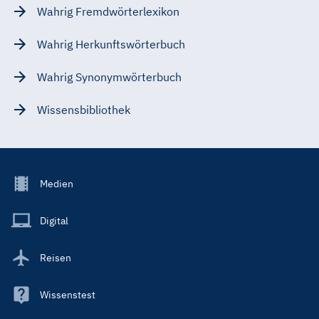
Wahrig Fremdwörterlexikon
Wahrig Herkunftswörterbuch
Wahrig Synonymwörterbuch
Wissensbibliothek
Footer
Medien
Menu
Main
Digital
Reisen
Wissenstest