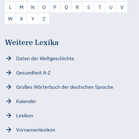
L
M
N
O
P
Q
R
S
T
U
V
W
X
Y
Z
Weitere Lexika
Daten der Weltgeschichte
Gesundheit A-Z
Großes Wörterbuch der deutschen Sprache
Kalender
Lexikon
Vornamenlexikon