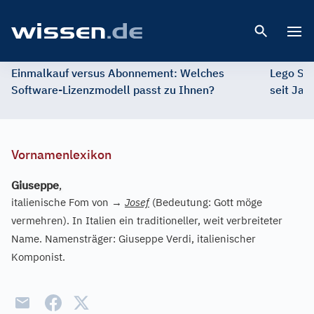
Open 
Einmalkauf versus Abonnement: Welches
Lego St
Software-Lizenzmodell passt zu Ihnen?
seit Jah
Vornamenlexikon
Giuseppe
,
italienische Fom von
→
Josef
(Bedeutung: Gott möge
vermehren). In Italien ein traditioneller, weit verbreiteter
Name. Namensträger: Giuseppe Verdi, italienischer
Komponist.