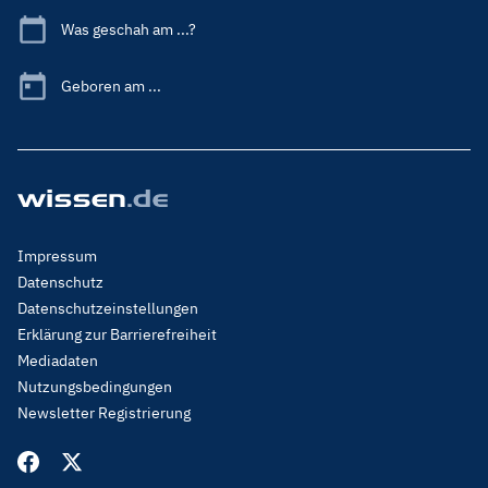
Was geschah am ...?
Geboren am ...
Footer
Impressum
Menu
Datenschutz
Legal
Datenschutzeinstellungen
Erklärung zur Barrierefreiheit
Mediadaten
Nutzungsbedingungen
Newsletter Registrierung