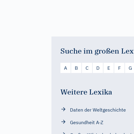
Suche im großen Lex
A
B
C
D
E
F
G
Weitere Lexika
Daten der Weltgeschichte
Gesundheit A-Z