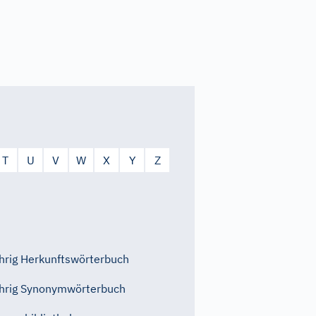
T
U
V
W
X
Y
Z
rig Herkunftswörterbuch
hrig Synonymwörterbuch