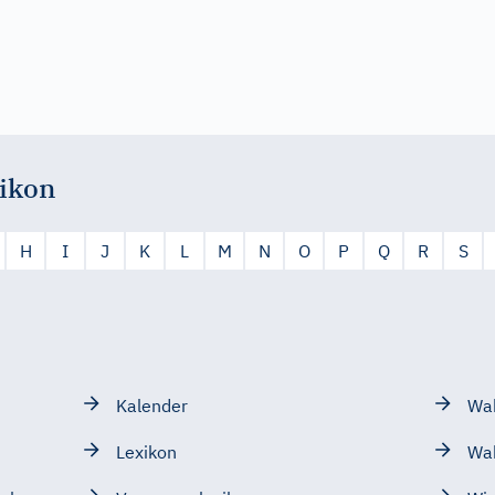
ikon
H
I
J
K
L
M
N
O
P
Q
R
S
Kalender
Wah
Lexikon
Wa