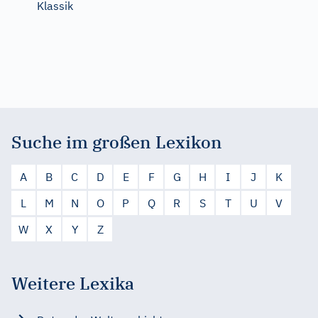
Klassik
Suche im großen Lexikon
A
B
C
D
E
F
G
H
I
J
K
L
M
N
O
P
Q
R
S
T
U
V
W
X
Y
Z
Weitere Lexika