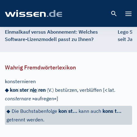
Open 
Einmalkauf versus Abonnement: Welches
Lego St
Software-Lizenzmodell passt zu Ihnen?
seit Jah
Wahrig Fremdwörterlexikon
konsternieren
〈
〉
◆ kon
|
ster
|
n
ie
|
ren
V.
bestürzen, verblüffen
[
<
lat.
consternare
»aufregen«
]
…
…
◆
Die Buchstabenfolge
kon
|
st
kann auch
kons
|
t
getrennt werden.