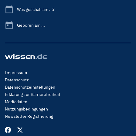
Was geschah am ...?
Geboren am ...
Footer
Impressum
Menu
Datenschutz
Legal
Datenschutzeinstellungen
Erklärung zur Barrierefreiheit
Mediadaten
Nutzungsbedingungen
Newsletter Registrierung