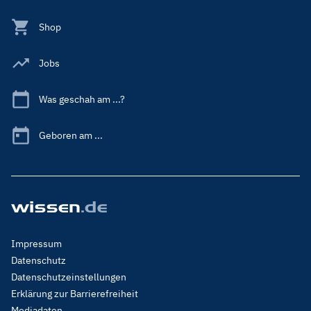
Shop
Jobs
Was geschah am ...?
Geboren am ...
Footer
Impressum
Menu
Datenschutz
Legal
Datenschutzeinstellungen
Erklärung zur Barrierefreiheit
Mediadaten