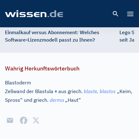
Open 
Einmalkauf versus Abonnement: Welches
Lego St
Software-Lizenzmodell passt zu Ihnen?
seit Jah
Wahrig Herkunftswörterbuch
Blastoderm
Zellwand der Blastula
♦
aus
griech.
blaste, blastos
„Keim,
Spross“ und
griech.
derma
„Haut“