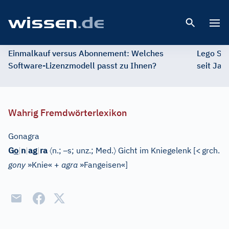
Open 
Einmalkauf versus Abonnement: Welches
Lego St
Software-Lizenzmodell passt zu Ihnen?
seit Jah
Wahrig Fremdwörterlexikon
Gonagra
〈
–
〉
G
o
|
n
|
ag
|
ra
n.;
s; unz.;
Med.
Gicht im Kniegelenk
[
<
grch.
gony
»Knie« +
agra
»Fangeisen«
]