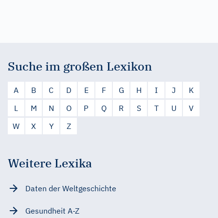
Suche im großen Lexikon
A
B
C
D
E
F
G
H
I
J
K
L
M
N
O
P
Q
R
S
T
U
V
W
X
Y
Z
Weitere Lexika
Daten der Weltgeschichte
Gesundheit A-Z