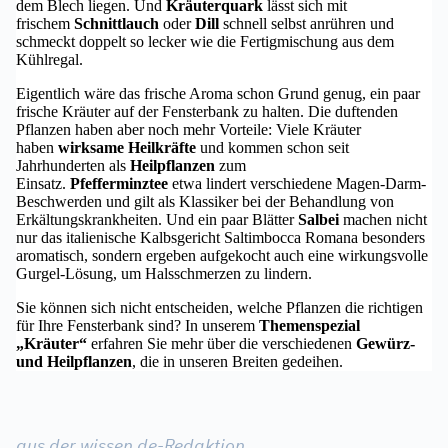
dem Blech liegen. Und
Kräuterquark
lässt sich mit
frischem
Schnittlauch
oder
Dill
schnell selbst anrühren und
schmeckt doppelt so lecker wie die Fertigmischung aus dem
Kühlregal.
Eigentlich wäre das frische Aroma schon Grund genug, ein paar
frische Kräuter auf der Fensterbank zu halten. Die duftenden
Pflanzen haben aber noch mehr Vorteile: Viele Kräuter
haben
wirksame Heilkräfte
und kommen schon seit
Jahrhunderten als
Heilpflanzen
zum
Einsatz.
Pfefferminztee
etwa lindert verschiedene Magen-Darm-
Beschwerden und gilt als Klassiker bei der Behandlung von
Erkältungskrankheiten. Und ein paar Blätter
Salbei
machen nicht
nur das italienische Kalbsgericht Saltimbocca Romana besonders
aromatisch, sondern ergeben aufgekocht auch eine wirkungsvolle
Gurgel-Lösung, um Halsschmerzen zu lindern.
Sie können sich nicht entscheiden, welche Pflanzen die richtigen
für Ihre Fensterbank sind? In unserem
Themenspezial
„Kräuter“
erfahren Sie mehr über die verschiedenen
Gewürz-
und Heilpflanzen
, die in unseren Breiten gedeihen.
aus der wissen.de-Redaktion