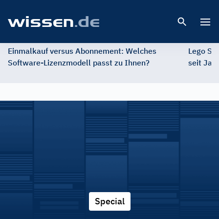
Open 
Einmalkauf versus Abonnement: Welches
Lego St
Software-Lizenzmodell passt zu Ihnen?
seit Jah
Special