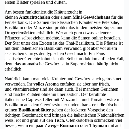
ersten Blätter sprießen und duften.
Am besten funktioniert die Kräuterzucht in
kleinen
Anzuchtschalen
oder einem
Mini-Gewächshaus
für die
Fensterbank. Die Samen der klassischen Kräuter wie Petersilie,
Basilikum oder Minze sind problemlos in den meisten Super- und
Drogeriemärkten erhältlich. Wer auch gern etwas seltenere
Pflanzen selbst ziehen möchte, kann die Samen online bestellen.
Der Star unter den Exoten ist das Thai-Basilikum. Die Pflanze ist
mit dem italienischen Basilikum verwandt, gibt aber vor allem
asiatischen Currys den typischen Geschmack. Für Fans
asiatischer Gerichte lohnt sich die Selbstproduktion auf jeden Fall,
denn das aromatische Gewürz ist in Supermärkten häufig nicht
erhältlich.
Natürlich kann man viele Kräuter und Gewürze auch getrocknet
verwenden. Ihr
volles Aroma
entfalten sie aber nur frisch,
und vitaminreicher sind sie dann auch. Bei manchen Gerichten
sind frische Zutaten ohnehin unerlässlich. Der berühmte
italienische Caprese-Teller mit Mozzarella und Tomaten wäre mit
Basilikum aus dem Gewürzstreuer undenkbar – erst die frischen
grünen
Basilikumblätter
geben der leckeren Vorspeise den
richtigen Geschmack und bringen die italienischen Nationalfarben
weiß, rot und grün auf den Tisch. Ofenkartoffeln schmecken viel
besser, wenn ein paar Zweige
Rosmarin
oder
Thymian
mit auf