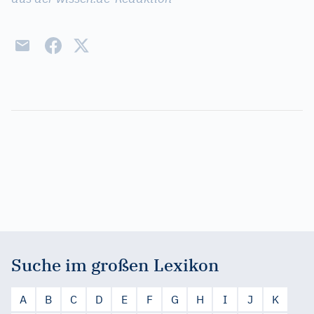
Suche im großen Lexikon
A
B
C
D
E
F
G
H
I
J
K