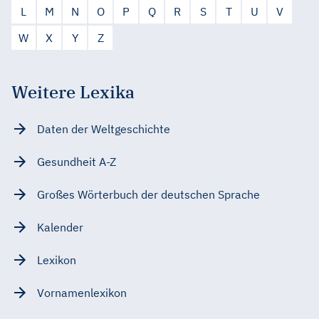
L
M
N
O
P
Q
R
S
T
U
V
W
X
Y
Z
Weitere Lexika
Daten der Weltgeschichte
Gesundheit A-Z
Großes Wörterbuch der deutschen Sprache
Kalender
Lexikon
Vornamenlexikon