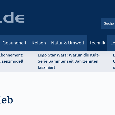
Gesundheit
Reisen
Natur & Umwelt
Technik
Le
 Abonnement:
Lego Star Wars: Warum die Kult-
E
Lizenzmodell
Serie Sammler seit Jahrzehnten
U
fasziniert
o
ieb