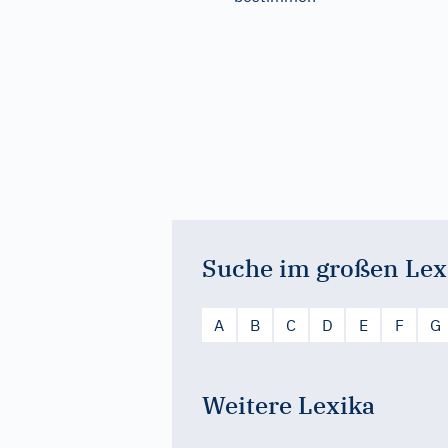
Suche im großen Lex
A
B
C
D
E
F
G
Weitere Lexika