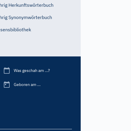
rig Herkunftswörterbuch
hrig Synonymwörterbuch
sensbibliothek
Was geschah am ...?
Geboren am ...