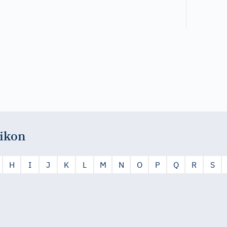
ikon
H
I
J
K
L
M
N
O
P
Q
R
S