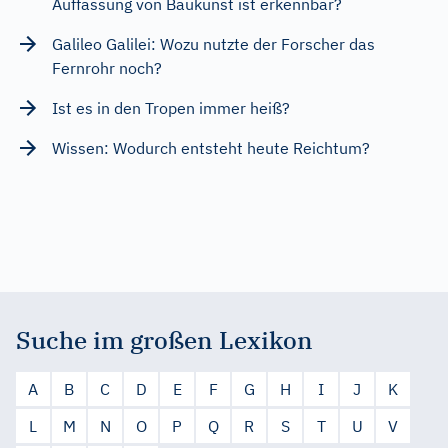
Auffassung von Baukunst ist erkennbar?
Galileo Galilei: Wozu nutzte der Forscher das
Fernrohr noch?
Ist es in den Tropen immer heiß?
Wissen: Wodurch entsteht heute Reichtum?
Suche im großen Lexikon
A
B
C
D
E
F
G
H
I
J
K
L
M
N
O
P
Q
R
S
T
U
V