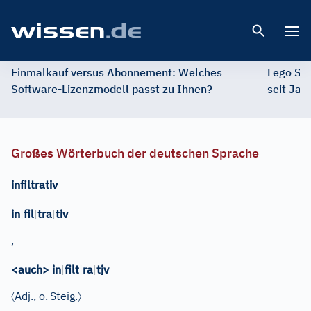
Open 
Einmalkauf versus Abonnement: Welches
Lego St
Software-Lizenzmodell passt zu Ihnen?
seit Jah
Großes Wörterbuch der deutschen Sprache
infiltrativ
in
|
fil
|
tra
|
t
i
v
,
<auch> in
|
filt
|
ra
|
t
i
v
〈
〉
Adj.
, o.
Steig.