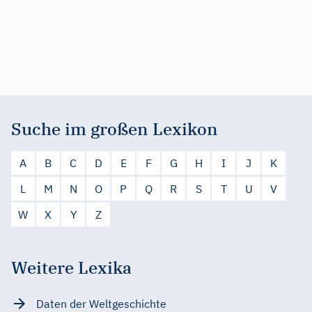
Suche im großen Lexikon
A
B
C
D
E
F
G
H
I
J
K
L
M
N
O
P
Q
R
S
T
U
V
W
X
Y
Z
Weitere Lexika
Daten der Weltgeschichte