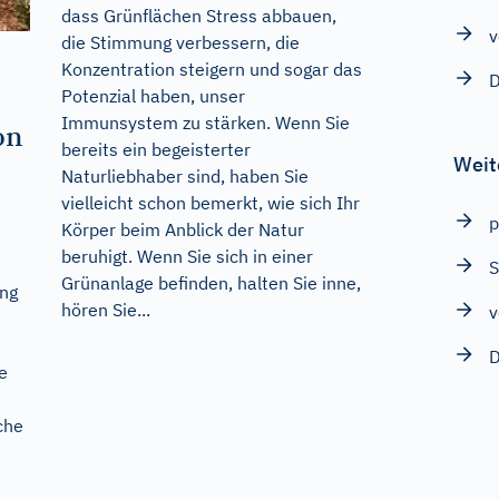
dass Grünflächen Stress abbauen,
v
die Stimmung verbessern, die
Konzentration steigern und sogar das
D
Potenzial haben, unser
Immunsystem zu stärken. Wenn Sie
on
bereits ein begeisterter
Weit
Naturliebhaber sind, haben Sie
vielleicht schon bemerkt, wie sich Ihr
p
Körper beim Anblick der Natur
beruhigt. Wenn Sie sich in einer
S
Grünanlage befinden, halten Sie inne,
ang
hören Sie...
v
D
e
che