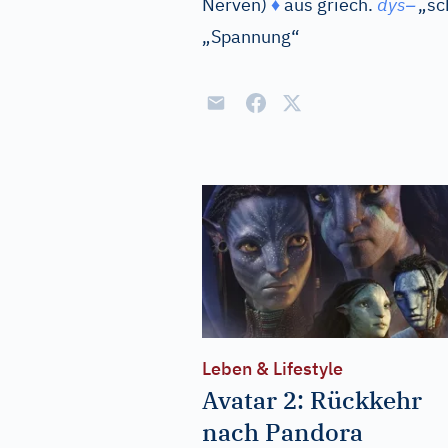
–
Nerven)
♦
aus
griech.
dys
„sch
„Spannung“
Leben & Lifestyle
Avatar 2: Rückkehr
nach Pandora