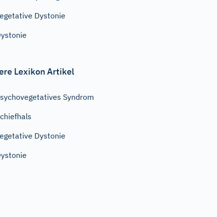
egetative Dystonie
ystonie
ere Lexikon Artikel
sychovegetatives Syndrom
chiefhals
egetative Dystonie
ystonie