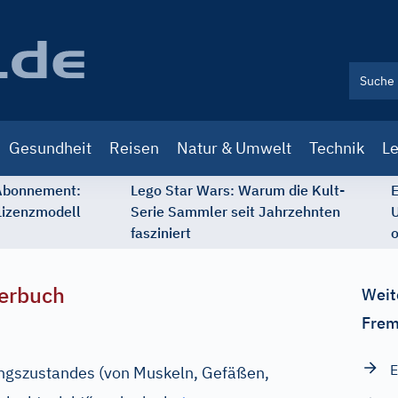
Gesundheit
Reisen
Natur & Umwelt
Technik
Le
 Abonnement:
Lego Star Wars: Warum die Kult-
E
Lizenzmodell
Serie Sammler seit Jahrzehnten
U
fasziniert
o
erbuch
Weit
Frem
E
ngszustandes (von Muskeln, Gefäßen,