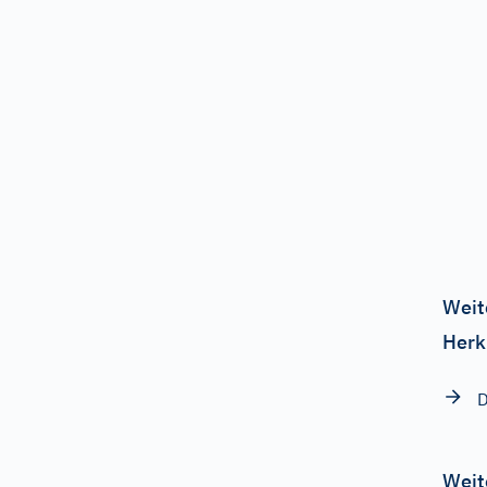
Weit
Herk
D
Weit