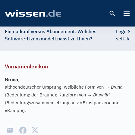
Open 
Einmalkauf versus Abonnement: Welches
Lego St
Software-Lizenzmodell passt zu Ihnen?
seit Jah
Vornamenlexikon
Bruna
,
althochdeutscher Ursprung, weibliche Form von
→
Bruno
(Bedeutung: der Braune); Kurzform von
→
Brunhild
(Bedeutungszusammensetzung aus: »Brustpanzer« und
»Kampf«).