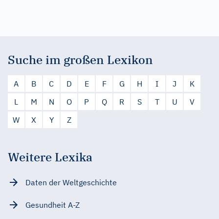
Suche im großen Lexikon
A
B
C
D
E
F
G
H
I
J
K
L
M
N
O
P
Q
R
S
T
U
V
W
X
Y
Z
Weitere Lexika
Daten der Weltgeschichte
Gesundheit A-Z