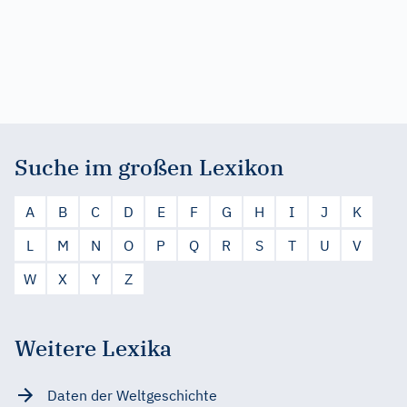
Suche im großen Lexikon
A
B
C
D
E
F
G
H
I
J
K
L
M
N
O
P
Q
R
S
T
U
V
W
X
Y
Z
Weitere Lexika
Daten der Weltgeschichte