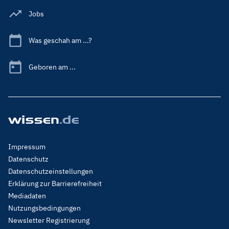
Jobs
Was geschah am ...?
Geboren am ...
Footer
Impressum
Menu
Datenschutz
Legal
Datenschutzeinstellungen
Erklärung zur Barrierefreiheit
Mediadaten
Nutzungsbedingungen
Newsletter Registrierung