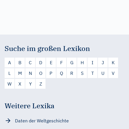
Suche im großen Lexikon
A
B
C
D
E
F
G
H
I
J
K
L
M
N
O
P
Q
R
S
T
U
V
W
X
Y
Z
Weitere Lexika
Daten der Weltgeschichte