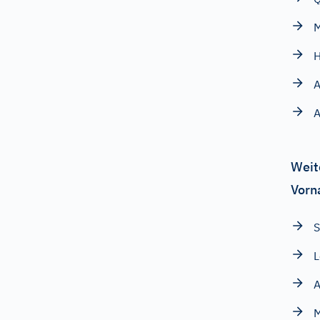
M
H
A
A
Weit
Vorn
S
L
A
M