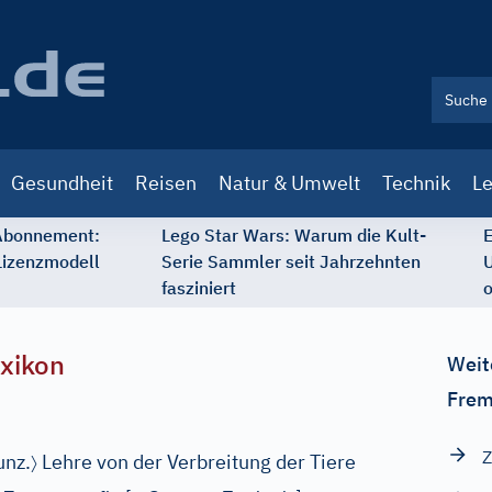
Gesundheit
Reisen
Natur & Umwelt
Technik
Le
 Abonnement:
Lego Star Wars: Warum die Kult-
E
Lizenzmodell
Serie Sammler seit Jahrzehnten
U
fasziniert
o
xikon
Weit
Frem
Z
〉
unz.
Lehre von der Verbreitung der Tiere