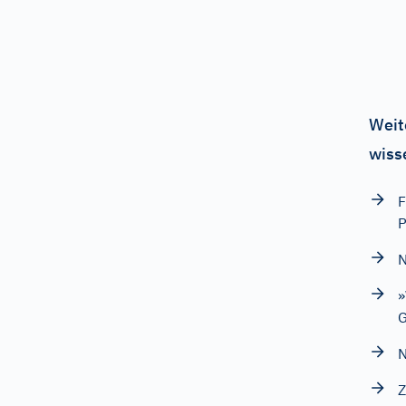
Weit
wiss
F
P
N
»
N
Z