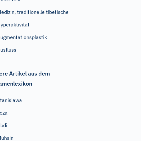
edizin, traditionelle tibetische
yperaktivität
ugmentationsplastik
usfluss
ere Artikel aus dem
amenlexikon
tanislawa
eza
bdi
uhsin