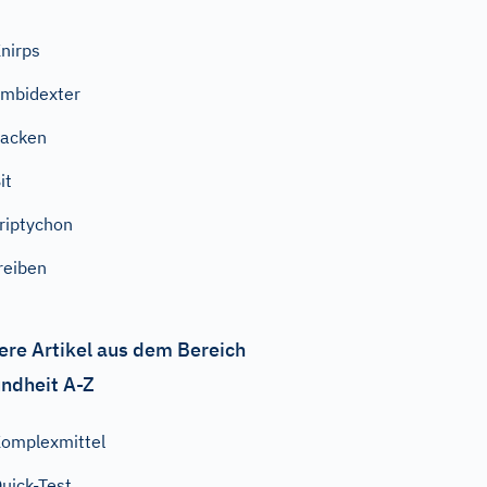
nirps
mbidexter
acken
it
riptychon
reiben
ere Artikel aus dem Bereich
ndheit A-Z
omplexmittel
uick-Test