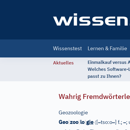
Main
Wissenstest
Lernen & Familie
navigation
Einmalkauf versus
Aktuelles
Welches Software-
passt zu Ihnen?
Wahrig Fremdwörterle
Geozoologie
〈
–
–
–
Geo
|
zoo
|
lo
|
g
ie
[
tso:o
]
f.;
; 