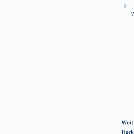
„
W
Weit
Herk