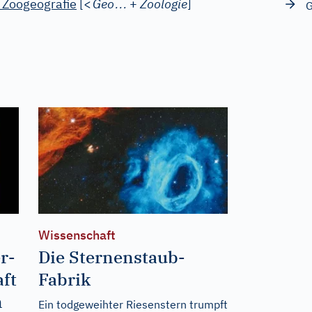
…
y
Zoogeografie
[
<
Geo
+
Zoologie
]
G
Wissenschaft
r-
Die Sternenstaub-
aft
Fabrik
n
Ein todgeweihter Riesenstern trumpft