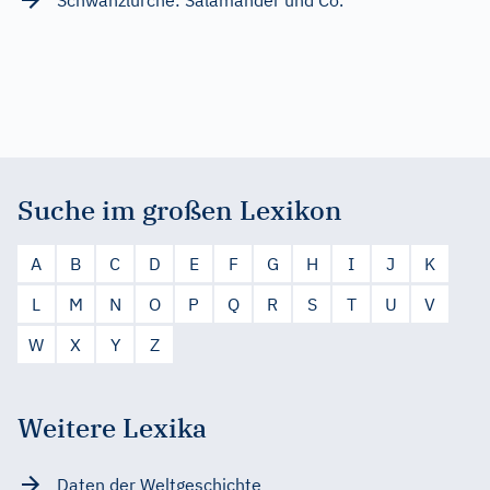
Suche im großen Lexikon
A
B
C
D
E
F
G
H
I
J
K
L
M
N
O
P
Q
R
S
T
U
V
W
X
Y
Z
Weitere Lexika
Daten der Weltgeschichte