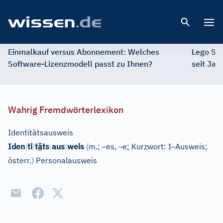
Open 
Einmalkauf versus Abonnement: Welches
Lego St
Software-Lizenzmodell passt zu Ihnen?
seit Jah
Wahrig Fremdwörterlexikon
Identitätsausweis
〈
–
–
–
Iden
|
ti
|
t
ä
ts
|
aus
|
weis
m.;
es,
e; Kurzwort: I
Ausweis;
〉
österr.
Personalausweis