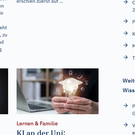
erschien zuerst auf
...
C
en
ir
P
eht
K
, zu
nd
M
g
T
Weit
Wiss
P
G
Lernen & Familie
V
KI an der Uni:
e