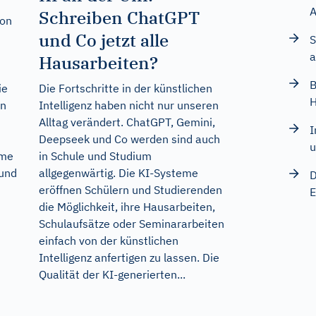
A
Schreiben ChatGPT
ion
und Co jetzt alle
S
a
Hausarbeiten?
B
ie
Die Fortschritte in der künstlichen
H
on
Intelligenz haben nicht nur unseren
Alltag verändert. ChatGPT, Gemini,
I
Deepseek und Co werden sind auch
u
mme
in Schule und Studium
 und
allgegenwärtig. Die KI-Systeme
D
eröffnen Schülern und Studierenden
E
die Möglichkeit, ihre Hausarbeiten,
Schulaufsätze oder Seminararbeiten
einfach von der künstlichen
Intelligenz anfertigen zu lassen. Die
Qualität der KI-generierten...