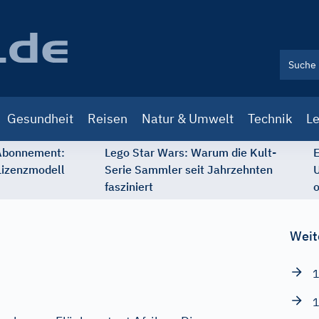
Gesundheit
Reisen
Natur & Umwelt
Technik
Le
 Abonnement:
Lego Star Wars: Warum die Kult-
E
Lizenzmodell
Serie Sammler seit Jahrzehnten
U
fasziniert
o
Weit
1
1