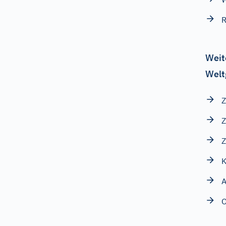
R
Weit
Welt
Z
Z
Z
K
A
O