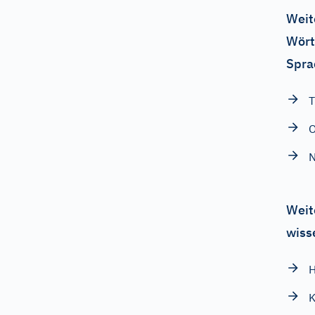
Weit
Wört
Spra
T
O
Weit
wiss
H
K