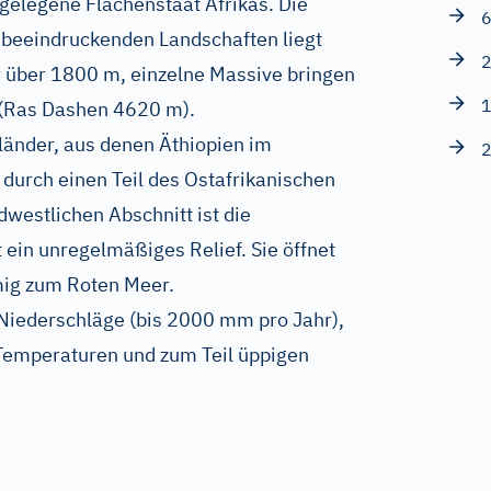
 gelegene Flächenstaat Afrikas. Die
6
t beeindruckenden Landschaften liegt
2
r über 1800 m, einzelne Massive bringen
1
 (Ras Dashen 4620 m).
länder, aus denen Äthiopien im
2
durch einen Teil des Ostafrikanischen
westlichen Abschnitt ist die
ein unregelmäßiges Relief. Sie öffnet
mig zum Roten Meer.
 Niederschläge (bis 2000 mm pro Jahr),
 Temperaturen und zum Teil üppigen