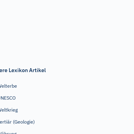
ere Lexikon Artikel
elterbe
UNESCO
eltkrieg
ertiär (Geologie)
Währung