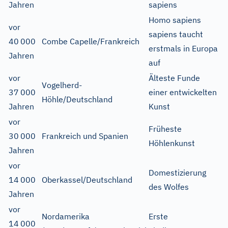
Jahren
sapiens
Homo sapiens
vor
sapiens taucht
40
000
Combe Capelle/Frankreich
erstmals in Europa
Jahren
auf
vor
Älteste Funde
Vogelherd-
37
000
einer entwickelten
Höhle/Deutschland
Jahren
Kunst
vor
Früheste
30
000
Frankreich und Spanien
Höhlenkunst
Jahren
vor
Domestizierung
14
000
Oberkassel/Deutschland
des Wolfes
Jahren
vor
Nordamerika
Erste
14
000