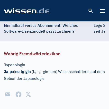
Open 
Einmalkauf versus Abonnement: Welches
Lego St
Software-Lizenzmodell passt zu Ihnen?
seit Jah
Wahrig Fremdwörterlexikon
Japanologin
〈
–
–
〉
Ja
|
pa
|
no
|
l
o
|
gin
f.;
,
gin
|
nen
Wissenschaftlerin auf dem
Gebiet der Japanologie