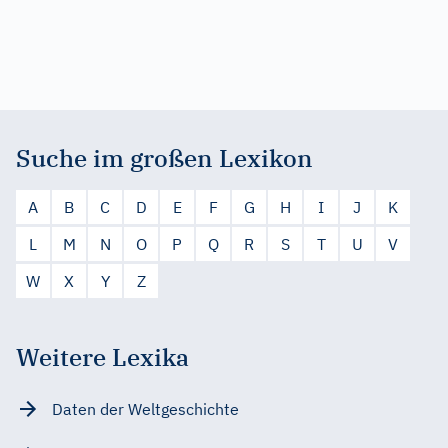
Suche im großen Lexikon
A
B
C
D
E
F
G
H
I
J
K
L
M
N
O
P
Q
R
S
T
U
V
W
X
Y
Z
Weitere Lexika
Daten der Weltgeschichte