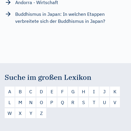
Andorra - Wirtschaft
Buddhismus in Japan: In welchen Etappen
verbreitete sich der Buddhismus in Japan?
Suche im großen Lexikon
A
B
C
D
E
F
G
H
I
J
K
L
M
N
O
P
Q
R
S
T
U
V
W
X
Y
Z